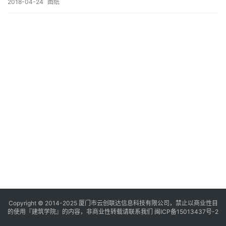
与
2018-04-24
图纸
登录
注册
景
观
建
筑
专
教
极
速
工
作
流
Copyright © 2014-2025
厦门市云创联达信息科技有限公司，禁止以商业性目
的使用『建筑学院』的内容，非商业性转载请联系我们
闽ICP备15013437号-2