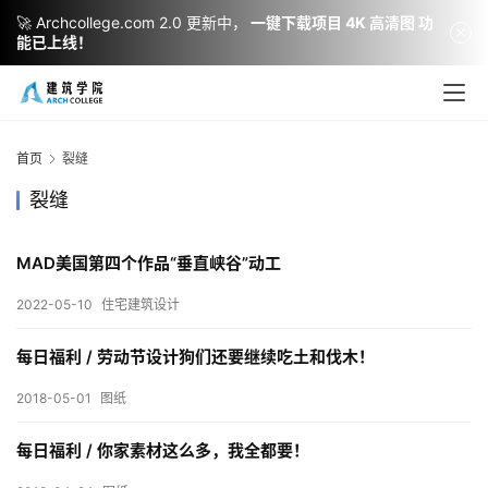
🚀 Archcollege.com 2.0 更新中，
一键下载项目 4K 高清图 功
能已上线！
建
筑
设
首页
裂缝
计
裂缝
MAD美国第四个作品“垂直峡谷”动工
室
内
2022-05-10
住宅建筑设计
设
计
每日福利 / 劳动节设计狗们还要继续吃土和伐木！
2018-05-01
图纸
城
每日福利 / 你家素材这么多，我全都要！
市