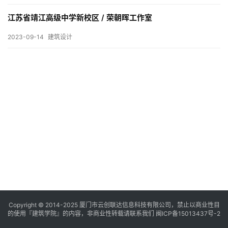
与
登录
注册
景
江苏省靖江高级中学新校区 / 荣朝晖工作室
观
2023-09-14
建筑设计
建
筑
专
教
极
速
工
作
流
Copyright © 2014-2025
厦门市云创联达信息科技有限公司，禁止以商业性目
的使用『建筑学院』的内容，非商业性转载请联系我们
闽ICP备15013437号-2