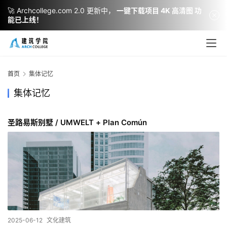
🚀 Archcollege.com 2.0 更新中，
一键下载项目 4K 高清图 功
能已上线！
建
筑
设
首页
集体记忆
计
集体记忆
圣路易斯别墅 / UMWELT + Plan Común
室
内
设
计
城
市
2025-06-12
文化建筑