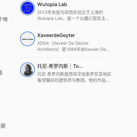
Wutopia Lab
2013年俞挺与闵而尼创立于上海的
Wutopia Lab，是一个以魔幻现实主
个地
义，创造日常奇迹的全球本地化先锋建
筑设计事务所。Wutopia Lab以复杂系
XaveerdeGeyter
统这种新的思维范式为基础，以上海性
和生活性为介入设计的原点，以建筑为
XDGA（Xaveer De Geyter
工具，从而推动建筑学和社会学进步。
Architects）是1988年由Xaveer De
Wutopia Lab曾在2022 The Plan
Geyter在布鲁塞尔和巴黎创立的建筑、
Award中获Honourable Mention，在
城市与景观设计事务所。事务所以其激
托尼·希罗内斯｜Toni Gironès
2022 DFA中获Merit,2021 Architizer
进的设计方法、多元的专业团队和国际
极
A+ Firm Awards中获Special
化的作品著称，曾获密斯·凡·德罗奖、
托尼·希罗内斯是西班牙加泰罗尼亚地区
Mention：Best Young Firm，2020 IF
Bigmat奖等多项重要奖项。XDGA主张
备受瞩目的建筑师与教授。他的作品深
Design Award，入选2017、2019、
建筑不是固定功能或解决问题，而是开
深植根于当地环境，擅长运用本土材料
2021年度《安邸AD》AD100榜单，
启场地的潜在可能，处理不确定性，容
与可持续策略，创造性地处理边界、光
2018年Archdaily评选的a selection of
纳多样且未预见的生活场景。其作品涵
线与中间空间的过渡，以此提升空间的
the world’s best Architects，以及
盖文化、教育、居住、商业等多种类
可居住性。其代表作如塞罗巨石陵墓文
Architectural Record 评选的Design
型，遍布欧洲及全球。
化服务空间、巴达洛纳35住宅等，都体
Vanguard，是2018年度唯一入选的中
现了对场地历史的尊重与现代的转译，
国事务所。
展现出一种诗意的、缓慢的建筑叙事。
美丽