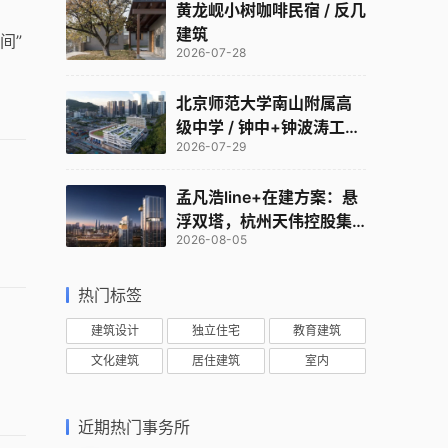
黄龙岘小树咖啡民宿 / 反几
建筑
间”
2026-07-28
北京师范大学南山附属高
级中学 / 钟中+钟波涛工作
2026-07-29
室
孟凡浩line+在建方案：悬
浮双塔，杭州天伟控股集
2026-08-05
团总部
热门标签
建筑设计
独立住宅
教育建筑
文化建筑
居住建筑
室内
近期热门事务所