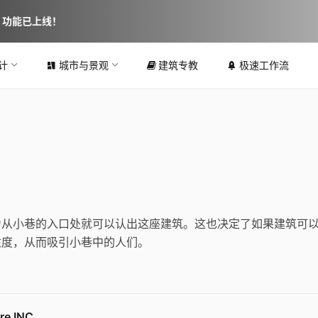
图 功能已上线！
计
城市与景观
建筑专教
极速工作流
为从小巷的入口处就可以认出这座建筑。这也决定了如果建筑可
注度，从而吸引小巷中的人们。
e INC.