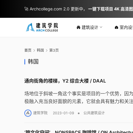
🚀 Archcollege.com 2.0 更新中，
一键下载项目 4K 高清
建筑设计
室内设
首页
韩国
第3页
韩国
通向街角的楼梯，Y2 综合大楼 / DAAL
场地位于斜坡一角这个事实是项目的一个优势，因
极融入充当良好面貌的元素，它就会具有魅力和关
•
建筑学院
2023-01-09
公共建筑设计
‘跨文化空间’，NONSPACE 咖啡馆 / ON Architectur