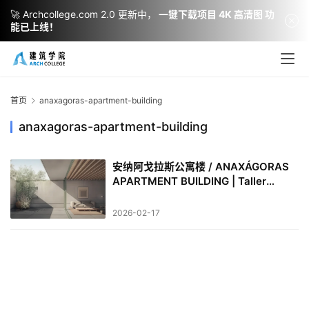
🚀 Archcollege.com 2.0 更新中，
一键下载项目 4K 高清图 功
能已上线！
建
筑
设
首页
anaxagoras-apartment-building
计
anaxagoras-apartment-building
安纳阿戈拉斯公寓楼 / ANAXÁGORAS
室
APARTMENT BUILDING | Taller
内
Héctor Barroso
设
2026-02-17
计
城
市