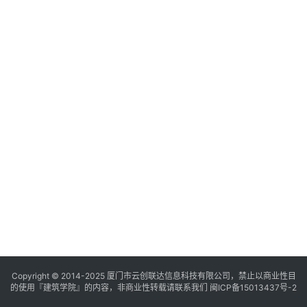
与
登录
注册
景
观
建
筑
专
教
极
速
工
作
流
Copyright © 2014-2025
厦门市云创联达信息科技有限公司，禁止以商业性目
的使用『建筑学院』的内容，非商业性转载请联系我们
闽ICP备15013437号-2