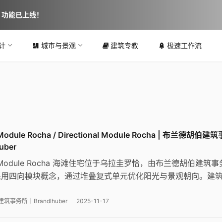
图 功能已上线！
计
城市与景观
建筑专教
极速工作流
l Module Rocha / Directional Module Rocha | 布兰德胡伯建
uber
onal Module Rocha 海滩住宅位于乌拉圭罗恰，由布兰德胡伯建筑
采用四向模块概念，通过堆叠复式单元优化阳光与景观朝向。建
2米为基本模块，旋转组合形成三个独立复式单元，提供灵活居住与
事务所｜Brandlhuber
2025-11-17