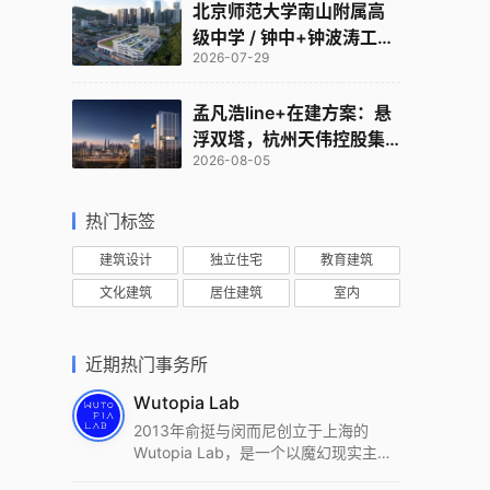
北京师范大学南山附属高
级中学 / 钟中+钟波涛工作
2026-07-29
室
孟凡浩line+在建方案：悬
浮双塔，杭州天伟控股集
2026-08-05
团总部
热门标签
建筑设计
独立住宅
教育建筑
文化建筑
居住建筑
室内
近期热门事务所
Wutopia Lab
2013年俞挺与闵而尼创立于上海的
Wutopia Lab，是一个以魔幻现实主
义，创造日常奇迹的全球本地化先锋建