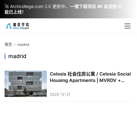
🚀 Archcollege.com 2.0 更新中，
一键下载项目 4K 高清图 功
能已上线！
建
筑
设
首页
madrid
计
madrid
Celosía 社会住房公寓 / Celosía Social
室
Housing Apartments | MVRDV +
内
Blanca Lleó Arquitectos
设
2025-12-21
计
城
市