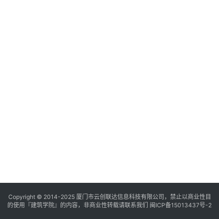
与
登录
注册
景
观
建
筑
专
教
极
速
工
作
流
Copyright © 2014-2025
厦门市云创联达信息科技有限公司，禁止以商业性目
的使用『建筑学院』的内容，非商业性转载请联系我们
闽ICP备15013437号-2