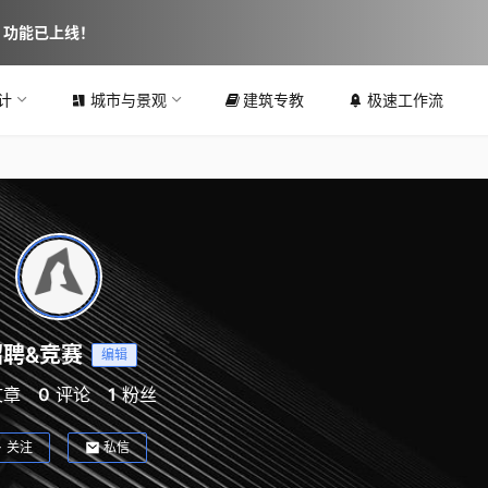
图 功能已上线！
计
城市与景观
建筑专教
极速工作流
招聘&竞赛
编辑
文章
0
评论
1
粉丝
关注
私信