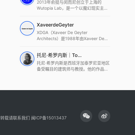
2013年俞挺与闵而尼创立于上海的
Wutopia Lab，是一个以魔幻现实主
义，创造日常奇迹的全球本地化先锋建
筑设计事务所。Wutopia Lab以复杂系
XaveerdeGeyter
统这种新的思维范式为基础，以上海性
和生活性为介入设计的原点，以建筑为
XDGA（Xaveer De Geyter
工具，从而推动建筑学和社会学进步。
Architects）是1988年由Xaveer De
Wutopia Lab曾在2022 The Plan
Geyter在布鲁塞尔和巴黎创立的建筑、
Award中获Honourable Mention，在
城市与景观设计事务所。事务所以其激
托尼·希罗内斯｜Toni Gironès
2022 DFA中获Merit,2021 Architizer
进的设计方法、多元的专业团队和国际
A+ Firm Awards中获Special
化的作品著称，曾获密斯·凡·德罗奖、
托尼·希罗内斯是西班牙加泰罗尼亚地区
Mention：Best Young Firm，2020 IF
Bigmat奖等多项重要奖项。XDGA主张
备受瞩目的建筑师与教授。他的作品深
Design Award，入选2017、2019、
建筑不是固定功能或解决问题，而是开
深植根于当地环境，擅长运用本土材料
2021年度《安邸AD》AD100榜单，
启场地的潜在可能，处理不确定性，容
与可持续策略，创造性地处理边界、光
2018年Archdaily评选的a selection of
纳多样且未预见的生活场景。其作品涵
线与中间空间的过渡，以此提升空间的
the world’s best Architects，以及
盖文化、教育、居住、商业等多种类
可居住性。其代表作如塞罗巨石陵墓文
Architectural Record 评选的Design
型，遍布欧洲及全球。
化服务空间、巴达洛纳35住宅等，都体
Vanguard，是2018年度唯一入选的中
现了对场地历史的尊重与现代的转译，
国事务所。
展现出一种诗意的、缓慢的建筑叙事。
性转载请联系我们
闽ICP备15013437