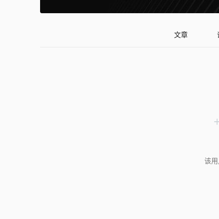
文章
该用