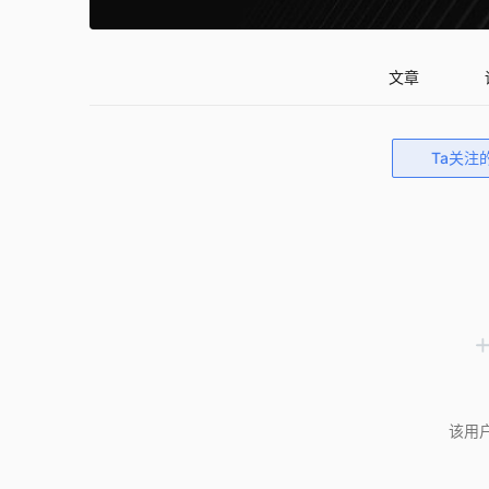
文章
Ta关注
该用