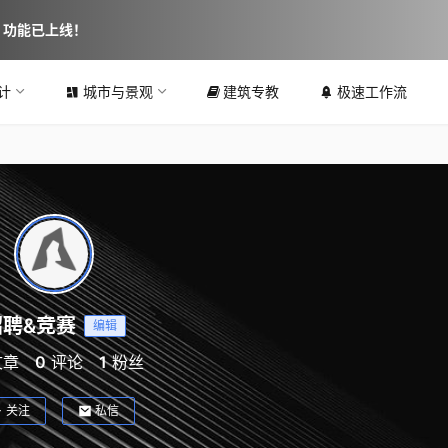
图 功能已上线！
计
城市与景观
建筑专教
极速工作流
招聘&竞赛
编辑
文章
0
评论
1
粉丝
关注
私信