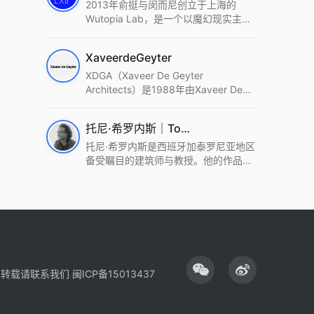
2013年俞挺与闵而尼创立于上海的
Wutopia Lab，是一个以魔幻现实主
义，创造日常奇迹的全球本地化先锋建
筑设计事务所。Wutopia Lab以复杂系
XaveerdeGeyter
统这种新的思维范式为基础，以上海性
和生活性为介入设计的原点，以建筑为
XDGA（Xaveer De Geyter
工具，从而推动建筑学和社会学进步。
Architects）是1988年由Xaveer De
Wutopia Lab曾在2022 The Plan
Geyter在布鲁塞尔和巴黎创立的建筑、
Award中获Honourable Mention，在
城市与景观设计事务所。事务所以其激
托尼·希罗内斯｜Toni Gironès
2022 DFA中获Merit,2021 Architizer
进的设计方法、多元的专业团队和国际
A+ Firm Awards中获Special
化的作品著称，曾获密斯·凡·德罗奖、
托尼·希罗内斯是西班牙加泰罗尼亚地区
Mention：Best Young Firm，2020 IF
Bigmat奖等多项重要奖项。XDGA主张
备受瞩目的建筑师与教授。他的作品深
Design Award，入选2017、2019、
建筑不是固定功能或解决问题，而是开
深植根于当地环境，擅长运用本土材料
2021年度《安邸AD》AD100榜单，
启场地的潜在可能，处理不确定性，容
与可持续策略，创造性地处理边界、光
2018年Archdaily评选的a selection of
纳多样且未预见的生活场景。其作品涵
线与中间空间的过渡，以此提升空间的
the world’s best Architects，以及
盖文化、教育、居住、商业等多种类
可居住性。其代表作如塞罗巨石陵墓文
Architectural Record 评选的Design
型，遍布欧洲及全球。
化服务空间、巴达洛纳35住宅等，都体
Vanguard，是2018年度唯一入选的中
现了对场地历史的尊重与现代的转译，
国事务所。
展现出一种诗意的、缓慢的建筑叙事。
性转载请联系我们
闽ICP备15013437