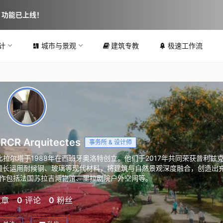
图 功能已上线！
计
城市与景观
建筑专教
极速工作流
R Arquitectes
事务所 & 设计师
比拉尔塔于1988年在西班牙奥洛特创立。他们于2017年共同荣获普利兹
擅长运用耐候钢、玻璃等现代材料，将建筑与自然景观深度融合，创造出
作包括法国苏拉吉博物馆、里拉剧院户外空间等。
文章
0
评论
0
粉丝