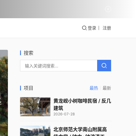
登录
注册
搜索
项目
最热
最新
克
黄龙岘小树咖啡民宿 / 反几
充
建筑
2026-07-28
北京师范大学南山附属高