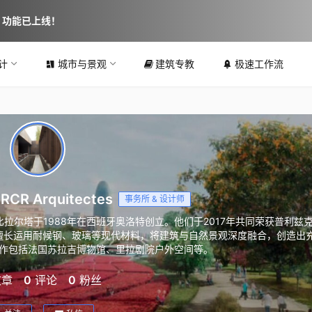
图 功能已上线！
计
城市与景观
建筑专教
极速工作流
R Arquitectes
事务所 & 设计师
比拉尔塔于1988年在西班牙奥洛特创立。他们于2017年共同荣获普利兹
擅长运用耐候钢、玻璃等现代材料，将建筑与自然景观深度融合，创造出
作包括法国苏拉吉博物馆、里拉剧院户外空间等。
文章
0
评论
0
粉丝