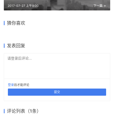
排版
绘图
1
下载原图
收藏
关于作者
建筑学院
编辑
关注
私信
9.0K
文章
202
评论
16
粉丝
建筑学院（ArchCollege）是中国领先的建筑师移动垂直社区，成立于
2012年，超过 70% 的年轻建筑师正在使用我们的产品。我们致力于通过
建筑设计新媒体与在线教育平台，连接教育、行业与科技，为建筑师提供
灵感与成长支持，陪伴并见证每一位青年建筑师的专业进阶与时代探索。
让·努维尔设计的阿布扎比卢浮宫,营造出阳光穿过海洋
植物到水底的神奇感觉
上一篇
2017-07-27 上午8:00
经验 | 实景合成在概念表达中的运用解析