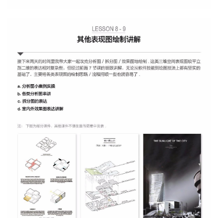
城
市
与
登录
注册
景
观
建
筑
专
教
极
速
工