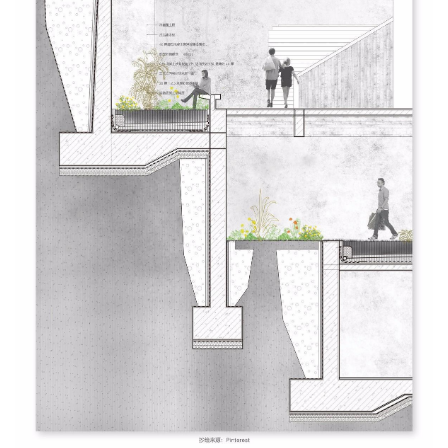
建
筑
设
计
室
内
设
计