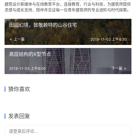
建筑设计新媒体与在线教育平台，连接教育、行业与科技，为建筑师提供
灵感与成长支持，陪伴并见证每一位青年建筑师的专业进阶与时代探索。
田园幻境，致敬赖特的山谷住宅
上一篇
2018-11-02 上午8:30
高层结构的X型节点
2018-11-03 上午8:00
下一篇
HEIDE住宅 / Luchtschip
印度动感砖砌住宅 /
Architectuur +
柔软起伏的白色波浪：德拉斯
跨越千年农耕生活的对谈：新
猜你喜欢
Vir.Mueller Architects
Architectuuratelier Vos
南京中华中学雨花校区 / 东南
墨西哥火山景观区的小小城堡
兄弟酒庄
都·百草香庐 / 小隐建筑
大学建筑设计研究院
——绿田温馨的柴火之家
2018-12-11
2022-09-13
2020-02-21
2024-06-03
住宅建筑设计
建筑设计
2023-03-10
2019-03-22
工业建筑
建筑设计
建筑设计
住宅建筑设计
发表回复
请登录后评论...