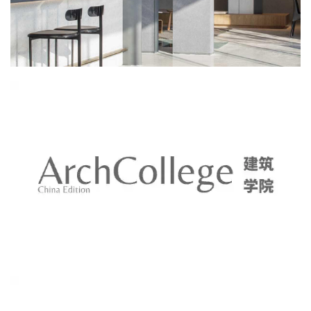
教
极
速
工
作
流