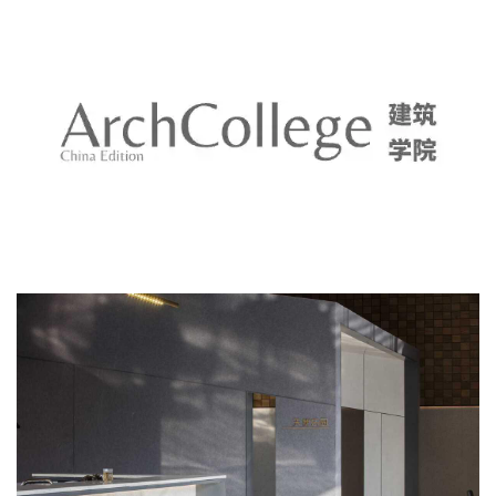
室
内
设
计
城
市
与
登录
注册
景
观
建
筑
专