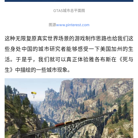
筑
设
GTA5城市总平面图
计
图源
www.pinterest.com
这种无限复原真实世界场景的游戏制作思路也给我们这
室
些身处中国的城市研究者能够感受一下美国加州的生
内
设
活。于是乎，我们就可以真正体验雅各布斯在《死与
计
生》中描绘的一些城市现象。
城
市
与
登录
注册
景
观