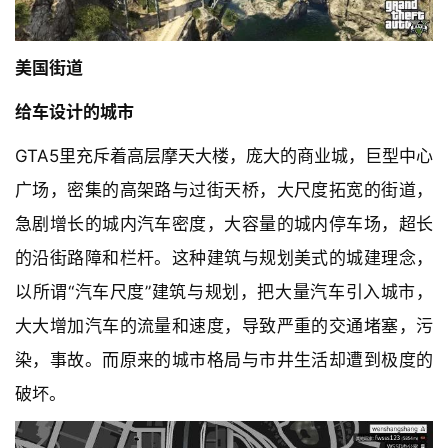
建
筑
专
美国街道
教
给车设计的城市
GTA5里充斥着高层摩天大楼，庞大的商业城，巨型中心
极
速
广场，密集的高架路与过街天桥，大尺度拓宽的街道，
工
急剧增长的城内汽车密度，大容量的城内停车场，超长
作
的沿街路障和栏杆。这种建筑与规划美式的城建理念，
流
以所谓“汽车尺度”建筑与规划，把大量汽车引入城市，
大大增加汽车的流量和速度，导致严重的交通堵塞，污
染，事故。而原来的城市格局与市井生活却遭到极度的
破坏。