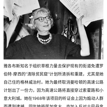
雅各布斯知名于组织草根力量去保护现有的街道免遭罗
伯特·摩西的“清除贫民窟”计划所清拆和重建，尤其是她
自己住的格林威治村。她为最终取消曼哈顿的高速公路
计划出了一份力，因为高速公路将直接穿过索霍路和小
意大利城。她在1968年该项目的听证会上因为煽动人群
而遭到逮捕。同年她移居加拿大，亦加入反对士巴丹拿