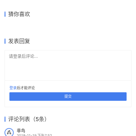
美国凯斯西储大学Tinkham大
仿佛被微风掀开了一角，优雅
踏进这座树屋，开始一段漂浮
猜你喜欢
学中心
纯净的休斯顿艺术画廊
火人节“宣泄/淨化”分形画廊 /
在悬崖边上玩“杂耍”的跌落式
红鹰住宅——山顶之上的风景
在森林中的奇妙旅程
MAMOU-MANI
住宅
2017-09-23
2018-06-07
2017-11-15
2018-02-25
教育建筑设计
公共空间设计
2023-01-29
2018-10-09
独立住宅设计
办公建筑设计
建筑设计
住宅建筑设计
发表回复
请登录后评论...
登录
后才能评论
提交
评论列表（5条）
非鸟
2018-11-19 下午7:52