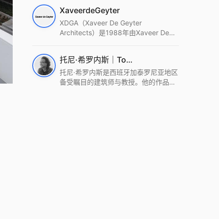
筑设计事务所。Wutopia Lab以复杂系
XaveerdeGeyter
统这种新的思维范式为基础，以上海性
和生活性为介入设计的原点，以建筑为
XDGA（Xaveer De Geyter
工具，从而推动建筑学和社会学进步。
Architects）是1988年由Xaveer De
Wutopia Lab曾在2022 The Plan
Geyter在布鲁塞尔和巴黎创立的建筑、
Award中获Honourable Mention，在
城市与景观设计事务所。事务所以其激
托尼·希罗内斯｜Toni Gironès
2022 DFA中获Merit,2021 Architizer
进的设计方法、多元的专业团队和国际
A+ Firm Awards中获Special
化的作品著称，曾获密斯·凡·德罗奖、
托尼·希罗内斯是西班牙加泰罗尼亚地区
Mention：Best Young Firm，2020 IF
Bigmat奖等多项重要奖项。XDGA主张
备受瞩目的建筑师与教授。他的作品深
Design Award，入选2017、2019、
建筑不是固定功能或解决问题，而是开
深植根于当地环境，擅长运用本土材料
2021年度《安邸AD》AD100榜单，
启场地的潜在可能，处理不确定性，容
与可持续策略，创造性地处理边界、光
2018年Archdaily评选的a selection of
纳多样且未预见的生活场景。其作品涵
线与中间空间的过渡，以此提升空间的
the world’s best Architects，以及
盖文化、教育、居住、商业等多种类
可居住性。其代表作如塞罗巨石陵墓文
Architectural Record 评选的Design
型，遍布欧洲及全球。
化服务空间、巴达洛纳35住宅等，都体
Vanguard，是2018年度唯一入选的中
现了对场地历史的尊重与现代的转译，
国事务所。
展现出一种诗意的、缓慢的建筑叙事。