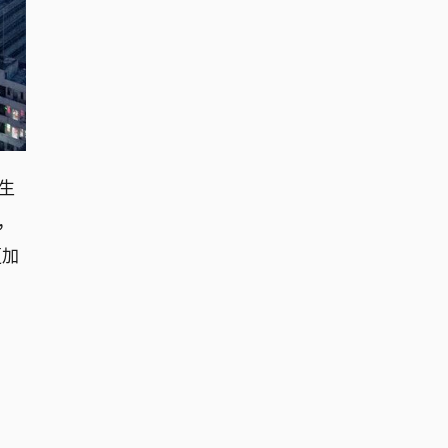
生
，
更加