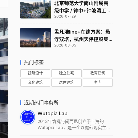
北京师范大学南山附属高
级中学 / 钟中+钟波涛工作
2026-07-29
室
孟凡浩line+在建方案：悬
浮双塔，杭州天伟控股集
2026-08-05
团总部
热门标签
建筑设计
独立住宅
教育建筑
文化建筑
居住建筑
室内
近期热门事务所
Wutopia Lab
2013年俞挺与闵而尼创立于上海的
Wutopia Lab，是一个以魔幻现实主
义，创造日常奇迹的全球本地化先锋建