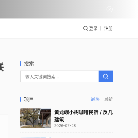
登录
注册
搜索
联
项目
最热
最新
黄龙岘小树咖啡民宿 / 反几
建筑
2026-07-28