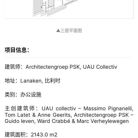
▲三层平面图
项目信息：
建筑师：Architectengroep PSK, UAU Collectiv
地址：Lanaken, 比利时
类别：办公设施
主创建筑师：UAU collectiv – Massimo Pignanelli, 
Tom Latet & Anne Geerits, Architectengroep PSK – 
Guido Ieven, Ward Crabbé & Marc Verheylewegen
建筑面积：2143.0 m2