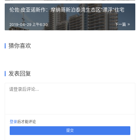
伦佐·皮亚诺新作：摩纳哥新泊泰湾生态区“漂浮”住宅
2019-04-29 上午6:30
下一篇
WYAH 艺术与创意空间 /
光之隧道 / 清津河隧道改造 —
PARISAULI ARSITEK
重塑场所与记忆·常州市文化宫
猜你喜欢
马岩松MAD事务所
STUDIO
深圳外国语学校宝安学校 / 华
云海一号·讲海堂 / PTA上海柏
欲展翅飞翔：火烈鸟竹制展馆
改造 / 简和建筑
阳国际设计集团
涛
2018-08-09
2022-03-11
2019-03-05
2024-08-21
公共建筑设计
公共建筑设计
2022-07-26
2019-12-11
公共建筑设计
公共建筑设计
建筑设计
公共建筑设计
发表回复
请登录后评论...
登录
后才能评论
提交