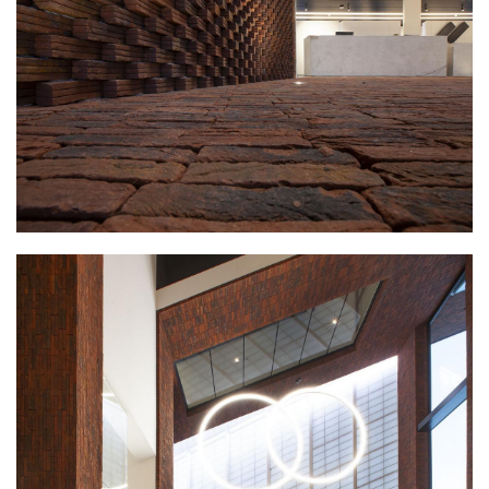
建
筑
设
计
室
内
设
计
城