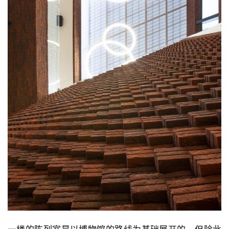
市
与
登录
注册
景
观
建
筑
专
教
极
速
工
作
流