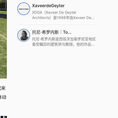
筑设计事务所。Wutopia Lab以复杂系
XaveerdeGeyter
统这种新的思维范式为基础，以上海性
和生活性为介入设计的原点，以建筑为
XDGA（Xaveer De Geyter
工具，从而推动建筑学和社会学进步。
Architects）是1988年由Xaveer De
Wutopia Lab曾在2022 The Plan
Geyter在布鲁塞尔和巴黎创立的建筑、
Award中获Honourable Mention，在
城市与景观设计事务所。事务所以其激
托尼·希罗内斯｜Toni Gironès
2022 DFA中获Merit,2021 Architizer
进的设计方法、多元的专业团队和国际
A+ Firm Awards中获Special
化的作品著称，曾获密斯·凡·德罗奖、
托尼·希罗内斯是西班牙加泰罗尼亚地区
Mention：Best Young Firm，2020 IF
Bigmat奖等多项重要奖项。XDGA主张
备受瞩目的建筑师与教授。他的作品深
Design Award，入选2017、2019、
建筑不是固定功能或解决问题，而是开
深植根于当地环境，擅长运用本土材料
2021年度《安邸AD》AD100榜单，
启场地的潜在可能，处理不确定性，容
与可持续策略，创造性地处理边界、光
2018年Archdaily评选的a selection of
纳多样且未预见的生活场景。其作品涵
线与中间空间的过渡，以此提升空间的
the world’s best Architects，以及
盖文化、教育、居住、商业等多种类
可居住性。其代表作如塞罗巨石陵墓文
Architectural Record 评选的Design
型，遍布欧洲及全球。
化服务空间、巴达洛纳35住宅等，都体
Vanguard，是2018年度唯一入选的中
现了对场地历史的尊重与现代的转译，
国事务所。
展现出一种诗意的、缓慢的建筑叙事。
起来
体动