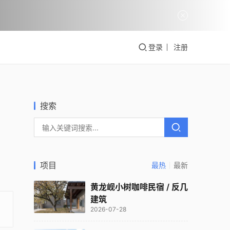
登录
注册
搜索
项目
最热
最新
黄龙岘小树咖啡民宿 / 反几
建筑
2026-07-28