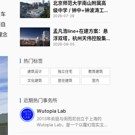
北京师范大学南山附属高
级中学 / 钟中+钟波涛工作
交车
2026-07-29
室
们自
孟凡浩line+在建方案：悬
理念
浮双塔，杭州天伟控股集
2026-08-05
团总部
热门标签
建筑设计
独立住宅
教育建筑
文化建筑
居住建筑
室内
近期热门事务所
Wutopia Lab
2013年俞挺与闵而尼创立于上海的
Wutopia Lab，是一个以魔幻现实主
义，创造日常奇迹的全球本地化先锋建