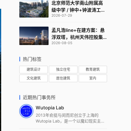
北京师范大学南山附属高
级中学 / 钟中+钟波涛工作
2026-07-29
室
孟凡浩line+在建方案：悬
浮双塔，杭州天伟控股集
2026-08-05
团总部
热门标签
建筑设计
独立住宅
教育建筑
文化建筑
居住建筑
室内
近期热门事务所
Wutopia Lab
2013年俞挺与闵而尼创立于上海的
Wutopia Lab，是一个以魔幻现实主
义，创造日常奇迹的全球本地化先锋建