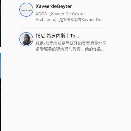
筑设计事务所。Wutopia Lab以复杂系
XaveerdeGeyter
统这种新的思维范式为基础，以上海性
和生活性为介入设计的原点，以建筑为
XDGA（Xaveer De Geyter
工具，从而推动建筑学和社会学进步。
Architects）是1988年由Xaveer De
Wutopia Lab曾在2022 The Plan
Geyter在布鲁塞尔和巴黎创立的建筑、
Award中获Honourable Mention，在
城市与景观设计事务所。事务所以其激
托尼·希罗内斯｜Toni Gironès
2022 DFA中获Merit,2021 Architizer
进的设计方法、多元的专业团队和国际
A+ Firm Awards中获Special
化的作品著称，曾获密斯·凡·德罗奖、
托尼·希罗内斯是西班牙加泰罗尼亚地区
Mention：Best Young Firm，2020 IF
Bigmat奖等多项重要奖项。XDGA主张
备受瞩目的建筑师与教授。他的作品深
Design Award，入选2017、2019、
建筑不是固定功能或解决问题，而是开
深植根于当地环境，擅长运用本土材料
2021年度《安邸AD》AD100榜单，
启场地的潜在可能，处理不确定性，容
与可持续策略，创造性地处理边界、光
2018年Archdaily评选的a selection of
纳多样且未预见的生活场景。其作品涵
线与中间空间的过渡，以此提升空间的
the world’s best Architects，以及
盖文化、教育、居住、商业等多种类
可居住性。其代表作如塞罗巨石陵墓文
Architectural Record 评选的Design
型，遍布欧洲及全球。
化服务空间、巴达洛纳35住宅等，都体
Vanguard，是2018年度唯一入选的中
现了对场地历史的尊重与现代的转译，
国事务所。
展现出一种诗意的、缓慢的建筑叙事。