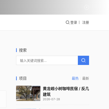
登录
注册
搜索
项目
最热
最新
黄龙岘小树咖啡民宿 / 反几
建筑
2026-07-28