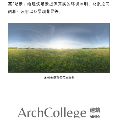
专
亮”场景，
给建筑场景提供真实的环境照明、材质之间
教
以及景观背景等。
的相互反射
极
速
工
作
流
▲HDRI高动态范围图像