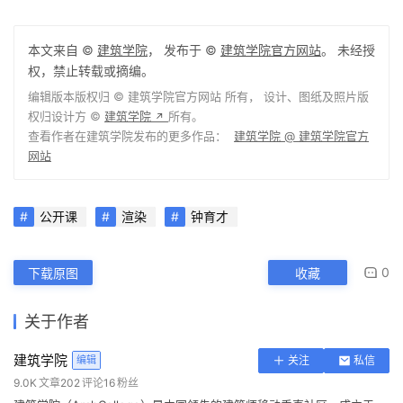
本文来自 ©
建筑学院
， 发布于 ©
建筑学院官方网站
。 未经授
权，禁止转载或摘编。
编辑版本版权归 ©
建筑学院官方网站
所有， 设计、图纸及照片版
权归设计方 ©
建筑学院
所有。
↗
查看作者在建筑学院发布的更多作品：
建筑学院 @ 建筑学院官方
网站
公开课
渲染
钟育才
0
下载原图
收藏
关于作者
建筑学院
编辑
关注
私信
9.0K
文章
202
评论
16
粉丝
建筑学院（ArchCollege）是中国领先的建筑师移动垂直社区，成立于
2012年，超过 70% 的年轻建筑师正在使用我们的产品。我们致力于通过