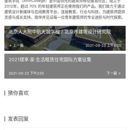
建筑设计新媒体与在线教育平台，连接教育、行业与科技，为建筑师提供
灵感与成长支持，陪伴并见证每一位青年建筑师的专业进阶与时代探索。
北京人大附中航天城学校 / 北京市建筑设计研究院
上一篇
2021-09-23 上午8:30
2021理享·家·生活租赁住宅国际方案征集
2021-09-23 下午2:55
下一篇
总怀疑自己建筑学没有入门？
5分钟室内渲染后期处理教程
是因为你还没有掌握这套思维
你还在发愁如何建模？别人的
猜你喜欢
卡通材质及磨砂玻璃材质渲染
SU+Vray3.4+PS
又拿照片骗我说是效果图！手
方式！
渲染图已经交稿了！
工模型渲染完全指南
北欧风丨写实拼贴效果图表达
2019-05-28
2017-09-09
2022-03-22
2018-10-27
学生
PhotoShop
2018-09-26
2018-12-12
建筑设计
建筑设计
SketchUp
PhotoShop
发表回复
请登录后评论...