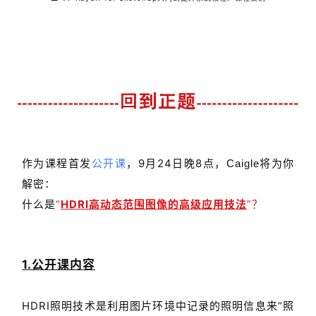
计
室
内
设
计
作为课程首发
公开课
，9月24日晚8点，
将为你
C
aigle
城
解密：
市
与
什么是
“
HDRI高动态范围图像的高级应用技法
”
？
登录
注册
景
观
1.公开课内容
建
HDRI照明技术是利用图片环境中记录的照明信息来“照
筑