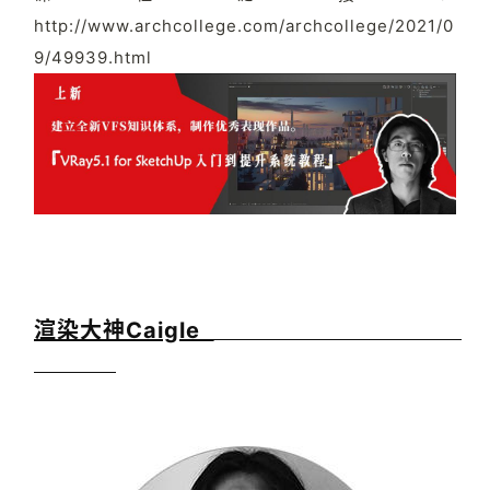
http://www.archcollege.com/archcollege/2021/0
9/49939.html
渲染大神Caigle  