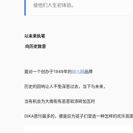
接他们人生初体验。
以未来执笔
 向历史致意
面对一个创办于1949年的
幼儿园
品牌
历史的回响让人不免深思过去，当下与未来，
当有机会为大南街有恶意软添砖加瓦时
DIKA思忖最多的，便是应为孩子们营造一种怎样的欢乐氛