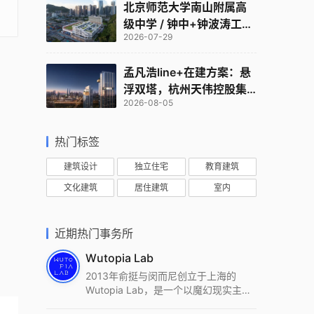
北京师范大学南山附属高
级中学 / 钟中+钟波涛工作
2026-07-29
室
孟凡浩line+在建方案：悬
浮双塔，杭州天伟控股集
2026-08-05
团总部
热门标签
建筑设计
独立住宅
教育建筑
文化建筑
居住建筑
室内
近期热门事务所
Wutopia Lab
2013年俞挺与闵而尼创立于上海的
Wutopia Lab，是一个以魔幻现实主
义，创造日常奇迹的全球本地化先锋建