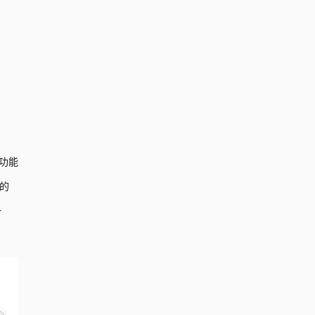
功能
的
一