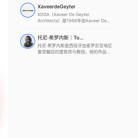
筑设计事务所。Wutopia Lab以复杂系
XaveerdeGeyter
统这种新的思维范式为基础，以上海性
和生活性为介入设计的原点，以建筑为
XDGA（Xaveer De Geyter
工具，从而推动建筑学和社会学进步。
Architects）是1988年由Xaveer De
Wutopia Lab曾在2022 The Plan
Geyter在布鲁塞尔和巴黎创立的建筑、
Award中获Honourable Mention，在
城市与景观设计事务所。事务所以其激
托尼·希罗内斯｜Toni Gironès
2022 DFA中获Merit,2021 Architizer
进的设计方法、多元的专业团队和国际
A+ Firm Awards中获Special
化的作品著称，曾获密斯·凡·德罗奖、
托尼·希罗内斯是西班牙加泰罗尼亚地区
Mention：Best Young Firm，2020 IF
Bigmat奖等多项重要奖项。XDGA主张
备受瞩目的建筑师与教授。他的作品深
Design Award，入选2017、2019、
建筑不是固定功能或解决问题，而是开
深植根于当地环境，擅长运用本土材料
2021年度《安邸AD》AD100榜单，
启场地的潜在可能，处理不确定性，容
与可持续策略，创造性地处理边界、光
2018年Archdaily评选的a selection of
纳多样且未预见的生活场景。其作品涵
线与中间空间的过渡，以此提升空间的
the world’s best Architects，以及
盖文化、教育、居住、商业等多种类
可居住性。其代表作如塞罗巨石陵墓文
Architectural Record 评选的Design
型，遍布欧洲及全球。
化服务空间、巴达洛纳35住宅等，都体
Vanguard，是2018年度唯一入选的中
现了对场地历史的尊重与现代的转译，
国事务所。
展现出一种诗意的、缓慢的建筑叙事。