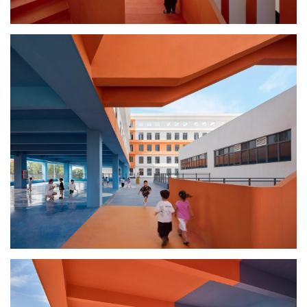
与
登录
注册
景
观
建
筑
专
教
极
速
工
作
流