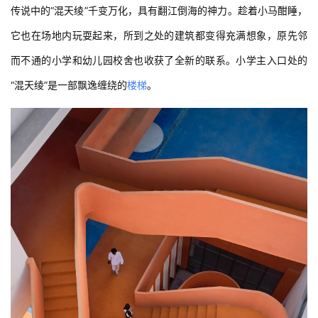
传说中的“混天绫”千变万化，具有翻江倒海的神力。趁着小马酣睡，
它也在场地内玩耍起来，所到之处的建筑都变得充满想象，原先邻
而不通的小学和幼儿园校舍也收获了全新的联系。小学主入口处的
“混天绫”是一部飘逸缠绕的
楼梯
。