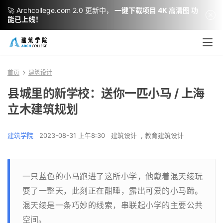
🚀 Archcollege.com 2.0 更新中，
一键下载项目 4K 高清图 功
能已上线！
首页
建筑设计
县城里的新学校：送你一匹小马 / 上海
立木建筑规划
建筑学院
2023-08-31 上午8:30
建筑设计
,
教育建筑设计
一只蓝色的小马跑进了这所小学，他戴着混天绫玩
耍了一整天，此刻正在酣睡，露出可爱的小马蹄。
混天绫是一条巧妙的线索，串联起小学的主要公共
空间。