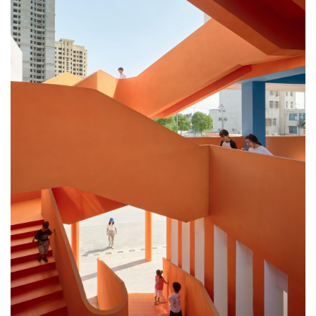
建
筑
设
计
室
内
设
计
城
市