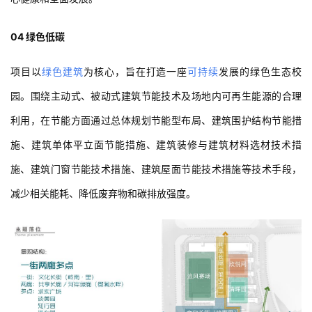
项目以
绿色建筑
为核心，旨在打造一座
可持续
发展的绿色生态校
建
园。围绕主动式、被动式建筑节能技术及场地内可再生能源的合理
筑
专
利用，在节能方面通过总体规划节能型布局、建筑围护结构节能措
教
施、建筑单体平立面节能措施、建筑装修与建筑材料选材技术措
施、建筑门窗节能技术措施、建筑屋面节能技术措施等技术手段，
极
减少相关能耗、降低废弃物和碳排放强度。
速
工
作
流