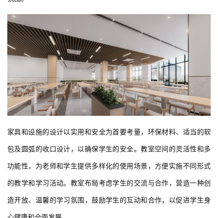
建
筑
设
计
室
内
家具和设施的设计以实用和安全为首要考量，环保材料、适当的软
设
包及圆弧的收口设计，以确保学生的安全。教室空间的灵活性和多
计
功能性，为老师和学生提供多样化的使用场景，方便实施不同形式
的教学和学习活动。教室布局考虑学生的交流与合作，营造一种创
城
造开放、温馨的学习氛围，鼓励学生的互动和合作，以促进学生身
市
与
心健康和全面发展。
登录
注册
景
观
04 绿色低碳