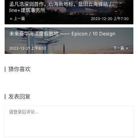
未来豪华海滨度假胜地 —— Epicon / 10 Design
2023-12-21 上午8:32
下一篇
2020建筑新人赛TOP 2 | 学
院派“教科书‘级别的折板屋面
广岛“螺旋”酒店，挑战35㎡场
改造、加建与扩建，江门市乡
猜你喜欢
美术馆
地的狭长极限 / CAPD
村振兴培训中心 / 华南理工大
温州高新文化广场 / 同济大学
瑞典海洋教育中心 / NORD
森林公墓中的“木瓦”礼拜堂
学建筑设计研究院
建筑设计研究院
2021-02-08
2020-09-25
2019-12-23
2018-10-19
建筑设计
建筑设计
2024-09-13
2024-03-26
公共建筑设计
建筑设计
公共建筑设计
公共建筑设计
发表回复
请登录后评论...
登录
后才能评论
提交