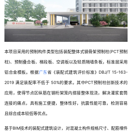
本项目采用的预制构件类型包括装配整体式钢骨架预制柱(PCT预制
柱)、预制叠合板、梯段板、空调板以及轻质隔墙条板，标准层采用
铝合金模板。根据
广东
省《装配式建筑评价标准》DBJ/T 15-163-
2019 满足装配率不低于 50%的要求。其中PCT预制柱创新技术的
应用，使得节点区纵筋在钢桁架笼内搭接整体现浇，解决灌浆套筒
连接的痛点，具有施工便捷，整体性好，抗震性能可靠，检测容易
且综合成本较低等优点。
基于BIM技术的装配式建筑设计，对混凝土构件规格尺寸、配筋埋件
等进行设计；构件自动编号，进行共模识别、智能归并；自动统计
工程量，辅助招投标，缩短招投标周期缩短设计周期、提升设计质