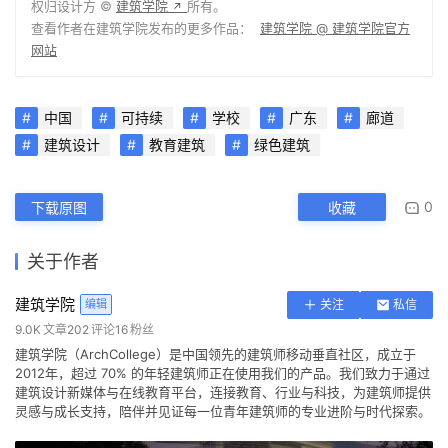
中国
可持续
学校
广东
廊道
建筑设计
教育建筑
绿色建筑
0
下载原图
收藏
关于作者
建筑学院
编辑
关注
私信
9.0K
文章
202
评论
16
粉丝
建筑学院（ArchCollege）是中国领先的建筑师移动垂直社区，成立于
2012年，超过 70% 的年轻建筑师正在使用我们的产品。我们致力于通过
建筑设计新媒体与在线教育平台，连接教育、行业与科技，为建筑师提供
灵感与成长支持，陪伴并见证每一位青年建筑师的专业进阶与时代探索。
孟凡浩深圳首作，山海新地标，盐田云海驿站 /
line+建筑事务所
上一篇
2023-12-20 上午7:30