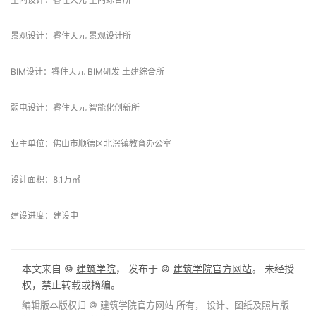
BIM设计：睿住天元 BIM研发 土建综合所
弱电设计：睿住天元 智能化创新所
业主单位：佛山市顺德区北滘镇教育办公室
设计面积：8.1万㎡
建设进度：建设中
本文来自 ©
建筑学院
， 发布于 ©
建筑学院官方网站
。 未经授
权，禁止转载或摘编。
编辑版本版权归 ©
建筑学院官方网站
所有， 设计、图纸及照片版
权归设计方 ©
建筑学院
所有。
↗
查看作者在建筑学院发布的更多作品：
建筑学院 @ 建筑学院官方
网站