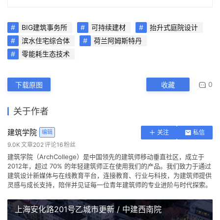
BIG建筑事务所
可持续建材
抬升式庭院设计
滨水住宅综合体
荷兰阿姆斯特丹
零能耗生态技术
0
下载原图
收藏
关于作者
建筑学院
编辑
关注
私信
9.0K
文章
202
评论
16
粉丝
建筑学院（ArchCollege）是中国领先的建筑师移动垂直社区，成立于
2012年，超过 70% 的年轻建筑师正在使用我们的产品。我们致力于通过
建筑设计新媒体与在线教育平台，连接教育、行业与科技，为建筑师提供
灵感与成长支持，陪伴并见证每一位青年建筑师的专业进阶与时代探索。
上海安化路201号乙城市更新 / 中建西南院