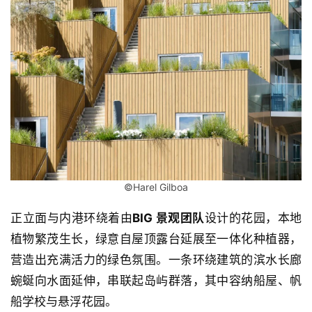
计
室
内
设
计
城
©Harel Gilboa
市
与
正立面与内港环绕着由
BIG 景观团队
设计的花园，本地
登录
注册
景
植物繁茂生长，绿意自屋顶露台延展至一体化种植器，
观
营造出充满活力的绿色氛围。一条环绕建筑的滨水长廊
蜿蜒向水面延伸，串联起岛屿群落，其中容纳船屋、帆
建
船学校与悬浮花园。