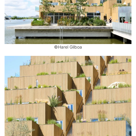
©Harel Gilboa
建
筑
设