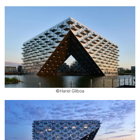
筑
专
教
极
速
工
作
流
©Harel Gilboa