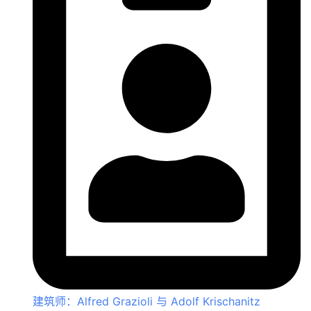
建筑师：Alfred Grazioli 与 Adolf Krischanitz