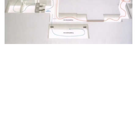
速
工
作
流