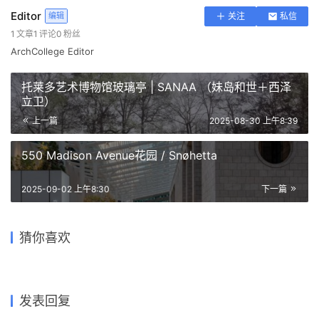
Editor
编辑
关注
私信
1
文章
1
评论
0
粉丝
ArchCollege Editor
托莱多艺术博物馆玻璃亭 | SANAA （妹岛和世＋西泽
立卫）
上一篇
2025-08-30 上午8:39
550 Madison Avenue花园 / Snøhetta
2025-09-02 上午8:30
下一篇
欧洲艾莱大道21号办公楼
苏黎世艺术馆扩展项目
Office Building ‘Europaallee
Use Building Use Building |
圣雅各基金会，苏黎世 St
乌格韦斯特大街小学
Kunsthaus Zurich Extension
瑞士生命竞技场 Swiss Life
21’ | 大卫·奇珀菲尔德建筑事
卡鲁索·圣约翰建筑事务所｜
Jakob Foundation, Zurich |
Thurgauerstrasse Primary
| 大卫·奇珀菲尔德建筑事务所
Arena | 卡鲁索·圣约翰建筑事
猜你喜欢
务所｜David Chipperfield
Caruso St John
卡鲁索·圣约翰建筑事务所｜
School | Karamuk Kuo 建筑
｜David Chipperfield
务所｜Caruso St John
Caruso St John
事务所｜Karamuk Kuo
2025-11-24
2025-12-10
2025-11-18
2025-11-05
公共建筑设计
公共建筑设计
2025-12-12
2025-10-31
公共建筑设计
公共建筑设计
公共建筑设计
公共建筑设计
发表回复