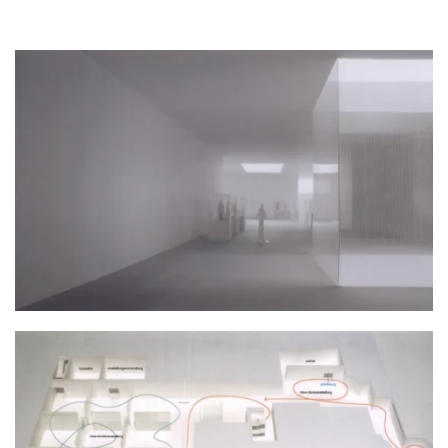
设
计
城
市
与
登录
注册
景
观
建
筑
专
教
极