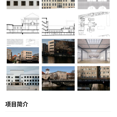
建
项目简介
筑
设