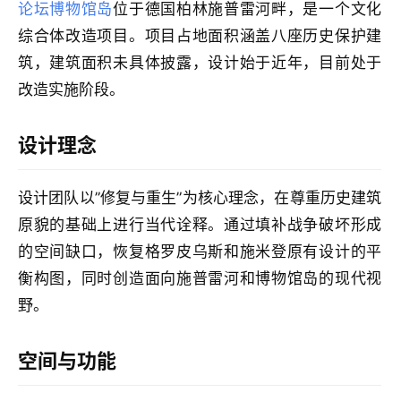
计
论坛博物馆岛
位于德国柏林施普雷河畔，是一个文化
综合体改造项目。项目占地面积涵盖八座历史保护建
筑，建筑面积未具体披露，设计始于近年，目前处于
室
改造实施阶段。
内
设
计
设计理念
设计团队以”修复与重生”为核心理念，在尊重历史建筑
城
原貌的基础上进行当代诠释。通过填补战争破坏形成
市
的空间缺口，恢复格罗皮乌斯和施米登原有设计的平
与
登录
注册
景
衡构图，同时创造面向施普雷河和博物馆岛的现代视
观
野。
空间与功能
建
筑