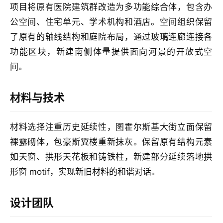
专
项目将原有医院建筑群改造为多功能综合体，包含办
教
公空间、住宅单元、学术机构和酒店。空间组织保留
了原有的轴线结构和庭院布局，通过玻璃连廊连接各
功能区块，新建南侧体量提供面向河景的开放式空
极
间。
速
工
作
材料与技术
流
材料选择注重历史延续性，图霍尔斯基大街立面保留
裸露砌体，包豪斯翼楼重新抹灰。保留原有结构元素
如天窗、拱形天花板和铸铁柱，新建部分延续落地拱
形窗 motif，实现新旧材料的和谐对话。
设计团队