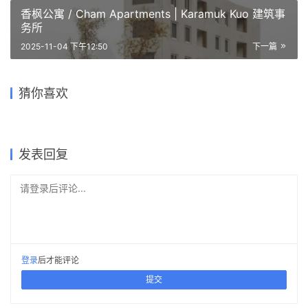
香枫公寓 / Cham Apartments | Karamuk Kuo 建筑事
务所
Bötzow啤酒厂的改造
2025-11-04 下午12:50
下一篇
Conversion of Bötzow
Brewery | 大卫·奇珀菲尔德建
Arnau剧院翻新 / Arnau
波格乔·高洛威酒厂 Poggio
赫斯塔特的 Z33 博物馆 / Z33
筑事务所｜David
Theatre Renovation |
哥伦比亚艺术 Columbian Art
曼萨中央邮政局 / Manama
Golo Winery | MARKLEE 建
Museum, Hasselt | Xaveer
猜你喜欢
Chipperfield
HArquitectes
| 斯米里扬·拉迪奇｜Smiljan
Central Post Office | 安妮·霍
筑事务所
de Geyter
Radić
尔特罗普｜Anne Holtrop
2025-11-25
2026-04-11
2025-11-02
2026-02-27
公共建筑设计
公共建筑设计
2025-12-08
2026-03-12
公共建筑设计
公共建筑设计
公共建筑设计
公共建筑设计
发表回复
请登录后评论...
登录
后才能评论
提交