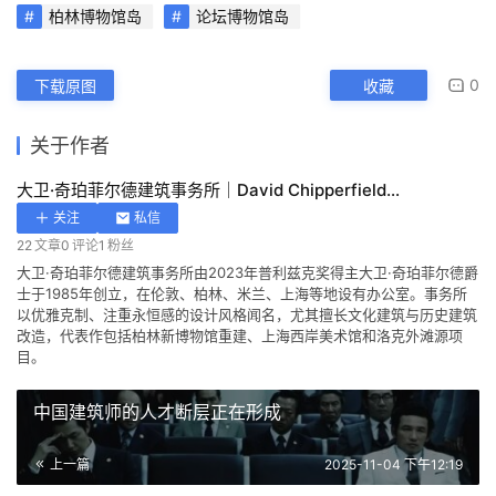
柏林博物馆岛
论坛博物馆岛
0
下载原图
收藏
关于作者
大卫·奇珀菲尔德建筑事务所｜David Chipperfield
关注
私信
22
文章
0
评论
1
粉丝
大卫·奇珀菲尔德建筑事务所由2023年普利兹克奖得主大卫·奇珀菲尔德爵
士于1985年创立，在伦敦、柏林、米兰、上海等地设有办公室。事务所
以优雅克制、注重永恒感的设计风格闻名，尤其擅长文化建筑与历史建筑
改造，代表作包括柏林新博物馆重建、上海西岸美术馆和洛克外滩源项
目。
中国建筑师的人才断层正在形成
上一篇
2025-11-04 下午12:19