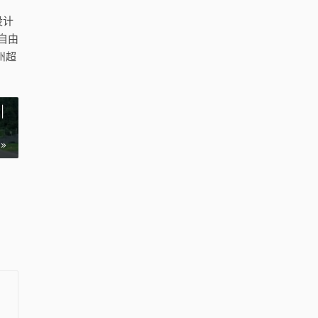
设计
自由
州超
|
雷