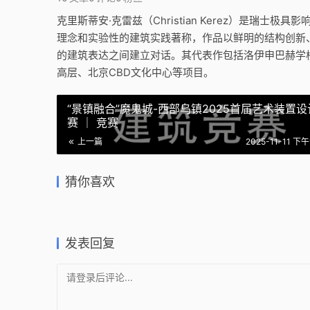
克里斯蒂安·克雷兹（Christian Kerez）是瑞
理念和实验性的建筑实践著称，作品以鲜明的结构创新
的建筑表达之间建立对话。其代表作包括洛伊申巴赫学
高层、北京CBD文化中心等项目。
“景镇融合”魔鬼城-西部乌镇2025首届艺术装置设
赛 ｜ 竞赛
广州三个
上一篇
2025-11-11 下午
Lyon Co
Three M
多功能建筑 Mobilis
Buildin
厨房塔 / Kitchen Tower |
Square
Multipurpose Building | Xaveer
里斯蒂安·
Xaveer de Geyter
安·凯雷兹｜
猜你喜欢
de Geyter Architects
Kerez
2026-02-25
2025-11-0
2026-02-25
2025-12-0
公共建筑设计
公共建筑
商业与综合建筑
公共建筑
发表回复
请登录后评论...