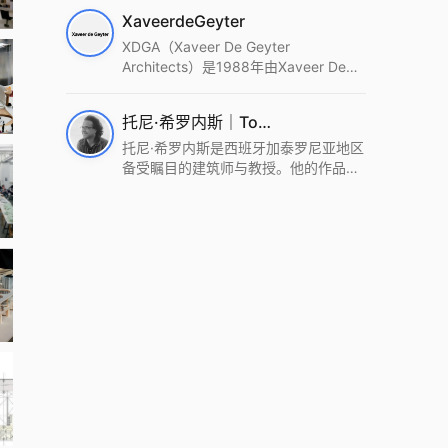
筑设计事务所。Wutopia Lab以复杂系
XaveerdeGeyter
统这种新的思维范式为基础，以上海性
和生活性为介入设计的原点，以建筑为
XDGA（Xaveer De Geyter
工具，从而推动建筑学和社会学进步。
Architects）是1988年由Xaveer De
Wutopia Lab曾在2022 The Plan
Geyter在布鲁塞尔和巴黎创立的建筑、
Award中获Honourable Mention，在
城市与景观设计事务所。事务所以其激
托尼·希罗内斯｜Toni Gironès
2022 DFA中获Merit,2021 Architizer
进的设计方法、多元的专业团队和国际
A+ Firm Awards中获Special
化的作品著称，曾获密斯·凡·德罗奖、
托尼·希罗内斯是西班牙加泰罗尼亚地区
Mention：Best Young Firm，2020 IF
Bigmat奖等多项重要奖项。XDGA主张
备受瞩目的建筑师与教授。他的作品深
Design Award，入选2017、2019、
建筑不是固定功能或解决问题，而是开
深植根于当地环境，擅长运用本土材料
2021年度《安邸AD》AD100榜单，
启场地的潜在可能，处理不确定性，容
与可持续策略，创造性地处理边界、光
2018年Archdaily评选的a selection of
纳多样且未预见的生活场景。其作品涵
线与中间空间的过渡，以此提升空间的
the world’s best Architects，以及
盖文化、教育、居住、商业等多种类
可居住性。其代表作如塞罗巨石陵墓文
Architectural Record 评选的Design
型，遍布欧洲及全球。
化服务空间、巴达洛纳35住宅等，都体
Vanguard，是2018年度唯一入选的中
现了对场地历史的尊重与现代的转译，
国事务所。
展现出一种诗意的、缓慢的建筑叙事。