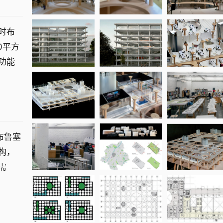
时布
0平方
功能
布鲁塞
构，
需