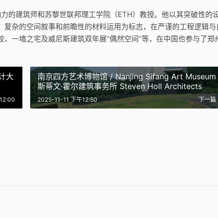
士极具影响力的建筑师和苏黎世联邦理工学院（ETH）教授。他以其突破性的
、复杂的空间叙事和前瞻性的材料运用为标志，在严谨的工程逻辑与
校、一墙之宅及威尼斯建筑双年展“偶然空间”等，在中国也参与了郑
计大
南京四方艺术博物馆 / Nanjing Sifang Art Museum 
斯蒂文·霍尔建筑事务所 Steven Holl Architects
博物馆和一个广场
12:00
2025-11-11 下午12:50
下一篇
nfluence 办公楼 Office
useums and a
郑州高楼大厦 Highrise in
g,Lyon Confluence | 克
CBD文化中心 Cultural Center
,Guangzhou | 克里斯蒂
Zhengzhou 1 | 克里斯蒂安·凯
凯雷兹｜Christian
CBD | 克里斯蒂安·凯雷兹｜
Christian Kerez
兹｜Christian Kerez
Christian Kerez
6
2025-12-02
4
2025-12-02
设计
公共建筑设计
设计
公共建筑设计