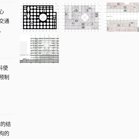
心
交通
。
料使
预制
新的结
构的