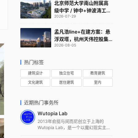
北京师范大学南山附属高
级中学 / 钟中+钟波涛工作
2026-07-29
室
孟凡浩line+在建方案：悬
浮双塔，杭州天伟控股集
2026-08-05
团总部
热门标签
建筑设计
独立住宅
教育建筑
文化建筑
居住建筑
室内
近期热门事务所
Wutopia Lab
2013年俞挺与闵而尼创立于上海的
Wutopia Lab，是一个以魔幻现实主
义，创造日常奇迹的全球本地化先锋建