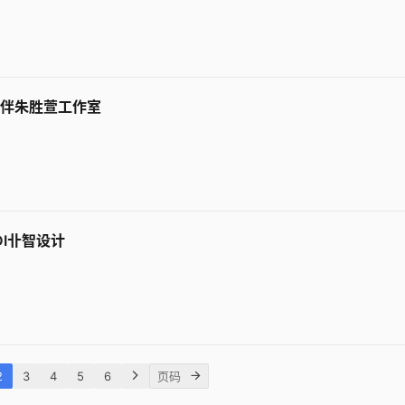
乡伴朱胜萱工作室
DI卝智设计
2
3
4
5
6