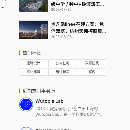
级中学 / 钟中+钟波涛工作
上
2026-07-29
室
孟凡浩line+在建方案：悬
浮双塔，杭州天伟控股集
2026-08-05
团总部
热门标签
建筑设计
独立住宅
教育建筑
文化建筑
居住建筑
室内
近期热门事务所
Wutopia Lab
2013年俞挺与闵而尼创立于上海的
Wutopia Lab，是一个以魔幻现实主
义，创造日常奇迹的全球本地化先锋建
筑设计事务所。Wutopia Lab以复杂系