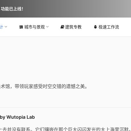
图 功能已上线！
计
城市与景观
建筑专教
极速工作流
美术馆，带领玩家感受时空交错的遗憾之美。
Wutopia Lab
上去并没有联系。它们镶嵌在那个巨大闪闪发光的大上海里沉默