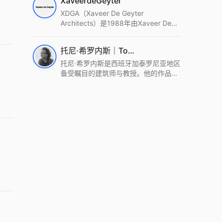
XaveerdeGeyter
统这种新的思维范式为基础，以上海性
和生活性为介入设计的原点，以建筑为
XDGA（Xaveer De Geyter
工具，从而推动建筑学和社会学进步。
Architects）是1988年由Xaveer De
Wutopia Lab曾在2022 The Plan
Geyter在布鲁塞尔和巴黎创立的建筑、
Award中获Honourable Mention，在
城市与景观设计事务所。事务所以其激
托尼·希罗内斯｜Toni Gironès
2022 DFA中获Merit,2021 Architizer
进的设计方法、多元的专业团队和国际
A+ Firm Awards中获Special
化的作品著称，曾获密斯·凡·德罗奖、
托尼·希罗内斯是西班牙加泰罗尼亚地区
Mention：Best Young Firm，2020 IF
Bigmat奖等多项重要奖项。XDGA主张
备受瞩目的建筑师与教授。他的作品深
Design Award，入选2017、2019、
建筑不是固定功能或解决问题，而是开
深植根于当地环境，擅长运用本土材料
2021年度《安邸AD》AD100榜单，
启场地的潜在可能，处理不确定性，容
与可持续策略，创造性地处理边界、光
2018年Archdaily评选的a selection of
纳多样且未预见的生活场景。其作品涵
线与中间空间的过渡，以此提升空间的
the world’s best Architects，以及
盖文化、教育、居住、商业等多种类
可居住性。其代表作如塞罗巨石陵墓文
Architectural Record 评选的Design
型，遍布欧洲及全球。
化服务空间、巴达洛纳35住宅等，都体
Vanguard，是2018年度唯一入选的中
现了对场地历史的尊重与现代的转译，
国事务所。
展现出一种诗意的、缓慢的建筑叙事。