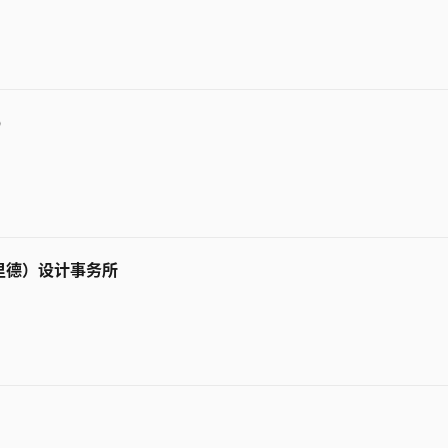
b
。
（里德）设计事务所