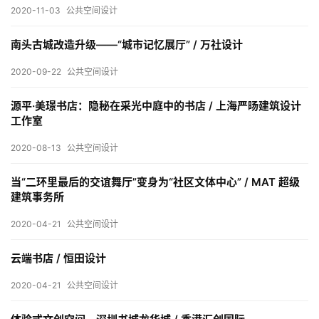
室
2020-11-03
公共空间设计
内
设
南头古城改造升级——“城市记忆展厅” / 万社设计
计
2020-09-22
公共空间设计
源平·美璟书店：隐秘在采光中庭中的书店 / 上海严旸建筑设计
城
工作室
市
2020-08-13
公共空间设计
与
登录
注册
景
当“二环里最后的交谊舞厅”变身为“社区文体中心” / MAT 超级
观
建筑事务所
2020-04-21
公共空间设计
建
云端书店 / 恒田设计
筑
专
2020-04-21
公共空间设计
教