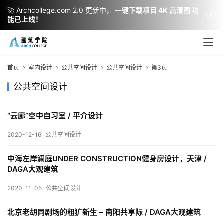
🚀 Archcollege.com 2.0 更新中，
一键下载项目 4K 高清图 功
能已上线！
首页
室内设计
公共空间设计
公共空间设计
第3页
公共空间设计
“云廊”空中自习室 / 平介设计
2020-12-16
公共空间设计
建
中海左岸澜庭UNDER CONSTRUCTION健身房设计，天津 /
筑
DAGA大观建筑
设
2020-11-05
公共空间设计
计
北京老胡同剧场的粗犷新生 – 南阳共享际 / DAGA大观建筑