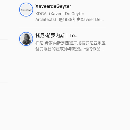
筑设计事务所。Wutopia Lab以复杂系
XaveerdeGeyter
统这种新的思维范式为基础，以上海性
和生活性为介入设计的原点，以建筑为
XDGA（Xaveer De Geyter
工具，从而推动建筑学和社会学进步。
Architects）是1988年由Xaveer De
Wutopia Lab曾在2022 The Plan
Geyter在布鲁塞尔和巴黎创立的建筑、
Award中获Honourable Mention，在
城市与景观设计事务所。事务所以其激
托尼·希罗内斯｜Toni Gironès
2022 DFA中获Merit,2021 Architizer
进的设计方法、多元的专业团队和国际
A+ Firm Awards中获Special
化的作品著称，曾获密斯·凡·德罗奖、
托尼·希罗内斯是西班牙加泰罗尼亚地区
Mention：Best Young Firm，2020 IF
Bigmat奖等多项重要奖项。XDGA主张
备受瞩目的建筑师与教授。他的作品深
Design Award，入选2017、2019、
建筑不是固定功能或解决问题，而是开
深植根于当地环境，擅长运用本土材料
2021年度《安邸AD》AD100榜单，
启场地的潜在可能，处理不确定性，容
与可持续策略，创造性地处理边界、光
2018年Archdaily评选的a selection of
纳多样且未预见的生活场景。其作品涵
线与中间空间的过渡，以此提升空间的
the world’s best Architects，以及
盖文化、教育、居住、商业等多种类
可居住性。其代表作如塞罗巨石陵墓文
Architectural Record 评选的Design
型，遍布欧洲及全球。
化服务空间、巴达洛纳35住宅等，都体
Vanguard，是2018年度唯一入选的中
现了对场地历史的尊重与现代的转译，
国事务所。
展现出一种诗意的、缓慢的建筑叙事。