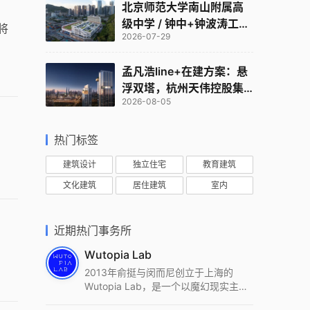
北京师范大学南山附属高
级中学 / 钟中+钟波涛工作
将
2026-07-29
室
孟凡浩line+在建方案：悬
浮双塔，杭州天伟控股集
2026-08-05
团总部
热门标签
建筑设计
独立住宅
教育建筑
文化建筑
居住建筑
室内
近期热门事务所
Wutopia Lab
2013年俞挺与闵而尼创立于上海的
Wutopia Lab，是一个以魔幻现实主
义，创造日常奇迹的全球本地化先锋建