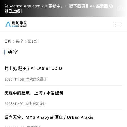
🚀 Archcollege.com 2.0 更新中，
一键下载项目 4K 高清图 功
能已上线！
首页
架空
第2页
架空
井上见 稻田 / ATLAS STUDIO
2023-11-09
住宅建筑设计
建
筑
夹缝中的建筑，上海 / 本哲建筑
设
计
2023-11-01
商业建筑设计
游向天空，MYS Khaoyai 酒店 / Urban Praxis
室