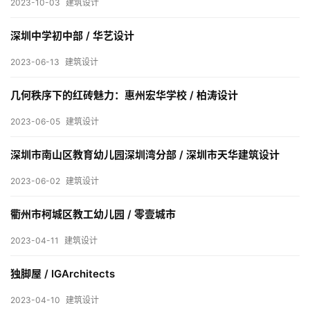
2023-10-03
建筑设计
内
设
深圳中学初中部 / 华艺设计
计
2023-06-13
建筑设计
城
几何秩序下的红砖魅力：惠州宏华学校 / 柏涛设计
市
2023-06-05
建筑设计
与
登录
注册
景
深圳市南山区教育幼儿园深圳湾分部 / 深圳市天华建筑设计
观
2023-06-02
建筑设计
衢州市柯城区教工幼儿园 / 零壹城市
建
筑
2023-04-11
建筑设计
专
教
独脚屋 / IGArchitects
2023-04-10
建筑设计