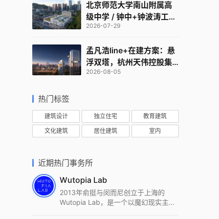
北京师范大学南山附属高
级中学 / 钟中+钟波涛工作
2026-07-29
室
孟凡浩line+在建方案：悬
浮双塔，杭州天伟控股集
2026-08-05
团总部
热门标签
建筑设计
独立住宅
教育建筑
文化建筑
居住建筑
室内
近期热门事务所
Wutopia Lab
2013年俞挺与闵而尼创立于上海的
Wutopia Lab，是一个以魔幻现实主
义，创造日常奇迹的全球本地化先锋建