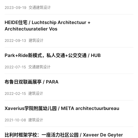
室
2023-09-19
交通建筑设计
内
设
HEIDE住宅 / Luchtschip Architectuur +
计
Architectuuratelier Vos
2022-09-13
建筑设计
城
Park+Ride新模式，私人交通+公交交通 / HUB
市
与
2022-07-15
交通建筑设计
登录
注册
景
观
布鲁日双联画展亭 / PARA
2022-02-15
建筑设计
建
Xaverius学院附属幼儿园 / META architectuurbureau
筑
2021-10-08
建筑设计
专
教
比利时框架学校：一座活力社区公园 / Xaveer De Geyter