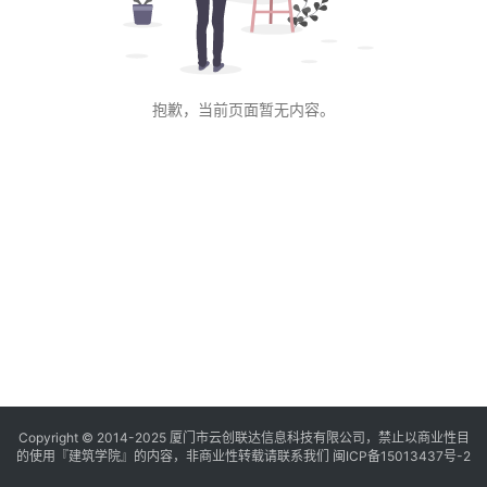
与
登录
注册
景
观
抱歉，当前页面暂无内容。
建
筑
专
教
极
速
工
作
流
Copyright © 2014-2025
厦门市云创联达信息科技有限公司，禁止以商业性目
的使用『建筑学院』的内容，非商业性转载请联系我们
闽ICP备15013437号-2