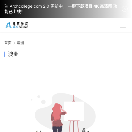
🚀 Archcollege.com 2.0 更新中，
一键下载项目 4K 高清图 功
能已上线！
建
筑
设
首页
澳洲
计
澳洲
室
内
设
计
城
市