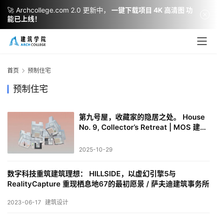
🚀 Archcollege.com 2.0 更新中，
一键下载项目 4K 高清图 功
能已上线！
建
筑
设
首页
预制住宅
计
预制住宅
第九号屋，收藏家的隐居之处。 House
室
No. 9, Collector’s Retreat | MOS 建筑
内
事务所
设
2025-10-29
计
数字科技重筑建筑理想： HILLSIDE，以虚幻引擎5与
RealityCapture 重现栖息地67的最初愿景 / 萨夫迪建筑事务所
城
2023-06-17
建筑设计
市