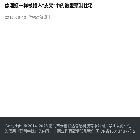
与
像酒瓶一样被插入“支架”中的微型预制住宅
登录
注册
景
观
2016-08-16
住宅建筑设计
建
筑
专
教
极
速
工
作
流
Copyright © 2014-2025
厦门市云创联达信息科技有限公司，禁止以商业性目
的使用『建筑学院』的内容，非商业性转载请联系我们
闽ICP备15013437号-2