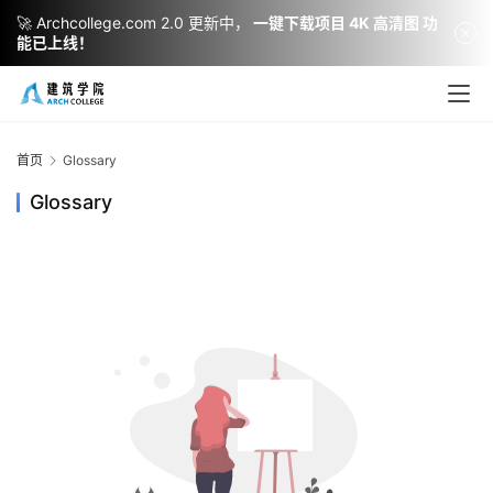
🚀 Archcollege.com 2.0 更新中，
一键下载项目 4K 高清图 功
能已上线！
建
筑
设
首页
Glossary
计
Glossary
室
内
设
计
城
市