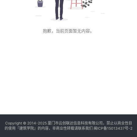
与
登录
注册
景
观
抱歉，当前页面暂无内容。
建
筑
专
教
极
速
工
作
流
Copyright © 2014-2025
厦门市云创联达信息科技有限公司，禁止以商业性目
的使用『建筑学院』的内容，非商业性转载请联系我们
闽ICP备15013437号-2