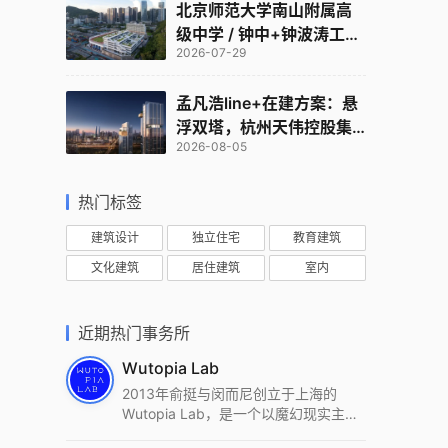
北京师范大学南山附属高
级中学 / 钟中+钟波涛工作
2026-07-29
室
孟凡浩line+在建方案：悬
浮双塔，杭州天伟控股集
2026-08-05
团总部
热门标签
建筑设计
独立住宅
教育建筑
文化建筑
居住建筑
室内
近期热门事务所
Wutopia Lab
2013年俞挺与闵而尼创立于上海的
Wutopia Lab，是一个以魔幻现实主
义，创造日常奇迹的全球本地化先锋建