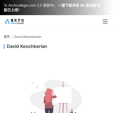
🚀 Archcollege.com 2.0 更新中，
一键下载项目 4K 高清图 功
能已上线！
建
筑
设
首页
David Keochkerian
计
David Keochkerian
室
内
设
计
城
市