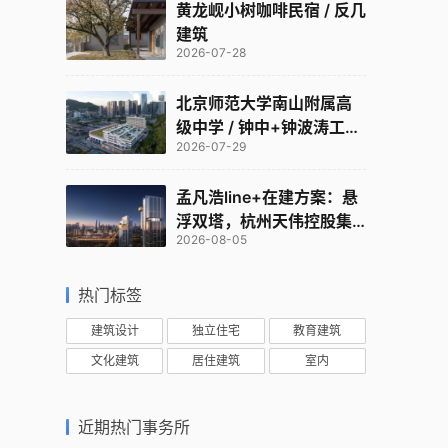
黄龙岘小树咖啡民宿 / 反几
建筑
2026-07-28
北京师范大学南山附属高
级中学 / 钟中+钟波涛工作
2026-07-29
室
孟凡浩line+在建方案：悬
浮双塔，杭州天伟控股集
2026-08-05
团总部
热门标签
建筑设计
独立住宅
教育建筑
文化建筑
居住建筑
室内
近期热门事务所