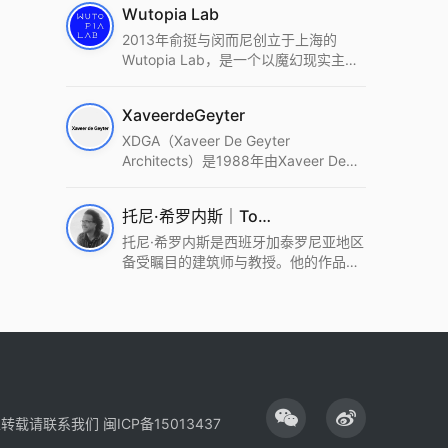
Wutopia Lab
2013年俞挺与闵而尼创立于上海的
Wutopia Lab，是一个以魔幻现实主
义，创造日常奇迹的全球本地化先锋建
筑设计事务所。Wutopia Lab以复杂系
XaveerdeGeyter
统这种新的思维范式为基础，以上海性
和生活性为介入设计的原点，以建筑为
XDGA（Xaveer De Geyter
工具，从而推动建筑学和社会学进步。
Architects）是1988年由Xaveer De
Wutopia Lab曾在2022 The Plan
Geyter在布鲁塞尔和巴黎创立的建筑、
Award中获Honourable Mention，在
城市与景观设计事务所。事务所以其激
托尼·希罗内斯｜Toni Gironès
2022 DFA中获Merit,2021 Architizer
进的设计方法、多元的专业团队和国际
A+ Firm Awards中获Special
化的作品著称，曾获密斯·凡·德罗奖、
托尼·希罗内斯是西班牙加泰罗尼亚地区
Mention：Best Young Firm，2020 IF
Bigmat奖等多项重要奖项。XDGA主张
备受瞩目的建筑师与教授。他的作品深
Design Award，入选2017、2019、
建筑不是固定功能或解决问题，而是开
深植根于当地环境，擅长运用本土材料
2021年度《安邸AD》AD100榜单，
启场地的潜在可能，处理不确定性，容
与可持续策略，创造性地处理边界、光
2018年Archdaily评选的a selection of
纳多样且未预见的生活场景。其作品涵
线与中间空间的过渡，以此提升空间的
the world’s best Architects，以及
盖文化、教育、居住、商业等多种类
可居住性。其代表作如塞罗巨石陵墓文
Architectural Record 评选的Design
型，遍布欧洲及全球。
化服务空间、巴达洛纳35住宅等，都体
Vanguard，是2018年度唯一入选的中
现了对场地历史的尊重与现代的转译，
国事务所。
展现出一种诗意的、缓慢的建筑叙事。
性转载请联系我们
闽ICP备15013437