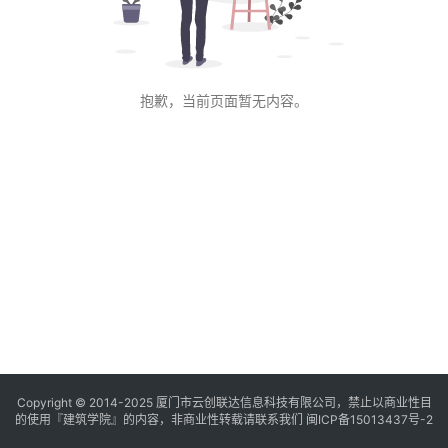
与
登录
注册
景
观
抱歉，当前页面暂无内容。
建
筑
专
教
极
速
工
作
流
Copyright © 2014-2025
厦门市云创联达信息科技有限公司，禁止以商业性目
的使用『建筑学院』的内容，非商业性转载请联系我们
闽ICP备15013437号-2