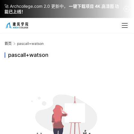
🚀 Archcollege.com 2.0 更新中，
一键下载项目 4K 高清图 功
能已上线！
建
筑
设
首页
pascall+watson
计
pascall+watson
室
内
设
计
城
市