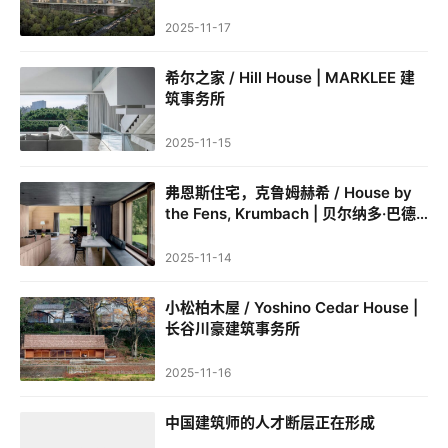
所
市
2025-11-17
与
登录
注册
景
希尔之家 / Hill House | MARKLEE 建
观
筑事务所
2025-11-15
建
筑
弗恩斯住宅，克鲁姆赫希 / House by
专
the Fens, Krumbach | 贝尔纳多·巴德
尔｜Bernardo Bader
教
2025-11-14
小松柏木屋 / Yoshino Cedar House |
极
长谷川豪建筑事务所
速
工
2025-11-16
作
流
中国建筑师的人才断层正在形成