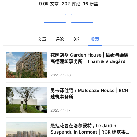
年建筑师的专业进阶与时代探索。
9.0K
文章
202
评论
16
粉丝
关注
私信
文章
评论
关注
收藏
建
筑
花园别墅 Garden House | 谭姆与维德
设
高德建筑事务所｜Tham & Videgård
计
2025-11-16
室
男卡泽住宅 / Malecaze House | RCR
内
建筑事务所
设
计
2025-11-17
悬挂花园在洛尔蒙特 / Le Jardin
Suspendu in Lormont | RCR 建筑事务
城