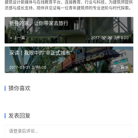
建筑设计新媒体与在线教育平台，连接教育、行业与科技，为建筑师提供
灵感与成长支持，陪伴并见证每一位青年建筑师的专业进阶与时代探索。
折叠的家，让你带家去旅行
上一篇
2017-07-20 上午8:00
深读丨我眼中的“非正式城市”
2017-07-21 上午5:00
下一篇
618限时7折丨《PS+InD排版
思维与技巧精讲第3期》（购
超级铁路阿尔蒂普拉诺 / FR-
如何为小朋友设计一个游乐园
猜你喜欢
课还赠课只在今天）
EE
ABF 地方总部大楼 / MAENA
历史感与当代融合共存的教堂
横亘于山间的飘香酒厂
一样的家 | 陈鸿文
Design Conecta
改造
2018-06-18
2019-11-20
2017-08-15
2017-10-17
建筑设计
交通建筑设计
2021-09-08
2018-04-22
工业建筑
建筑设计
办公建筑设计
公共建筑设计
发表回复
请登录后评论...