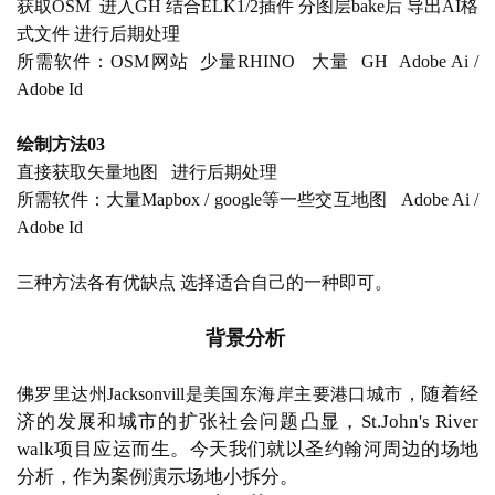
获取
OSM  进入GH 结合ELK1/2插件 分图层bake后 导出AI格
式文件 进行后期处理
所需软件：
OSM网站  少量RHINO   大量  GH  Adobe Ai / 
Adobe Id
绘制方法
03
直接获取矢量地图
   进行后期处理
所需软件：大量
Mapbox / google等一些交互地图   Adobe Ai / 
Adobe Id
三种方法各有优缺点
选择适合自己的一种即可。
背景分析
随着经
佛罗里达州
Jacksonvill是美国东海岸主要港口城市，
济的发展和城市的扩张社会问题凸显，St.John's River 
walk项目应运而生。今天我们就以圣约翰河周边的场地
分析，作为案例演示场地小拆分。