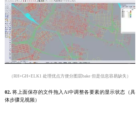
建
筑
设
计
（RH+GH+ELK1 处理优点方便分图层bake 但是信息容易缺失）
02.
将上面保存的文件拖入
Ai中调整各要素的显示状态（具
室
体步骤见视频）
内
设
计