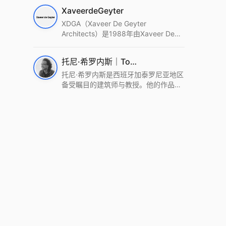
筑设计事务所。Wutopia Lab以复杂系
XaveerdeGeyter
统这种新的思维范式为基础，以上海性
和生活性为介入设计的原点，以建筑为
XDGA（Xaveer De Geyter
工具，从而推动建筑学和社会学进步。
Architects）是1988年由Xaveer De
Wutopia Lab曾在2022 The Plan
Geyter在布鲁塞尔和巴黎创立的建筑、
Award中获Honourable Mention，在
城市与景观设计事务所。事务所以其激
托尼·希罗内斯｜Toni Gironès
2022 DFA中获Merit,2021 Architizer
进的设计方法、多元的专业团队和国际
A+ Firm Awards中获Special
化的作品著称，曾获密斯·凡·德罗奖、
托尼·希罗内斯是西班牙加泰罗尼亚地区
Mention：Best Young Firm，2020 IF
Bigmat奖等多项重要奖项。XDGA主张
备受瞩目的建筑师与教授。他的作品深
Design Award，入选2017、2019、
建筑不是固定功能或解决问题，而是开
深植根于当地环境，擅长运用本土材料
2021年度《安邸AD》AD100榜单，
启场地的潜在可能，处理不确定性，容
与可持续策略，创造性地处理边界、光
2018年Archdaily评选的a selection of
纳多样且未预见的生活场景。其作品涵
线与中间空间的过渡，以此提升空间的
the world’s best Architects，以及
盖文化、教育、居住、商业等多种类
可居住性。其代表作如塞罗巨石陵墓文
Architectural Record 评选的Design
型，遍布欧洲及全球。
化服务空间、巴达洛纳35住宅等，都体
Vanguard，是2018年度唯一入选的中
现了对场地历史的尊重与现代的转译，
国事务所。
展现出一种诗意的、缓慢的建筑叙事。