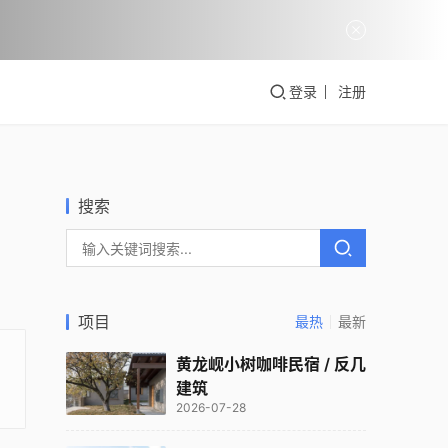
登录
注册
搜索
项目
最热
最新
黄龙岘小树咖啡民宿 / 反几
建筑
2026-07-28