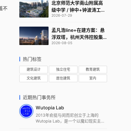
北京师范大学南山附属高
遥不
级中学 / 钟中+钟波涛工作
2026-07-29
室
孟凡浩line+在建方案：悬
浮双塔，杭州天伟控股集
2026-08-05
团总部
热门标签
建筑设计
独立住宅
教育建筑
文化建筑
居住建筑
室内
近期热门事务所
Wutopia Lab
2013年俞挺与闵而尼创立于上海的
Wutopia Lab，是一个以魔幻现实主
义，创造日常奇迹的全球本地化先锋建