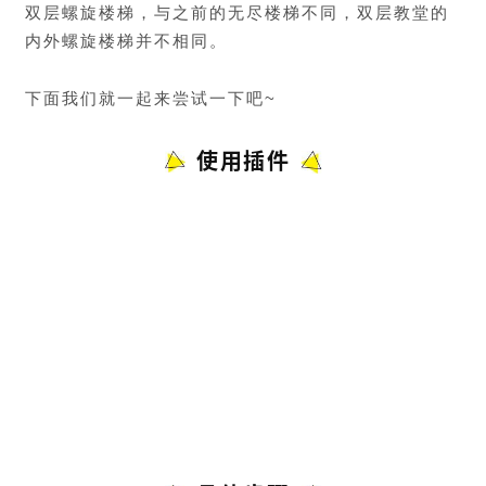
双层螺旋楼梯，与之前的无尽楼梯不同，双层教堂的
内外螺旋楼梯并不相同。
下面我们就一起来尝试一下吧~
使用插件
画螺旋线（SUAPP编号52）
1001工具-路径放样（SUAPP编号251）
曲面放样-路径放样（SUAPP编号427）
按角选择-选水平线（SUAPP编号266）
批转组件（SUAPP编号242）