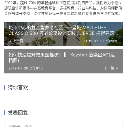
关于作者
建筑学院
编辑
关注
私信
9.0K
文章
202
评论
16
粉丝
建筑学院（ArchCollege）是中国领先的建筑师移动垂直社区，成立于
2012年，超过 70% 的年轻建筑师正在使用我们的产品。我们致力于通过
建筑设计新媒体与在线教育平台，连接教育、行业与科技，为建筑师提供
灵感与成长支持，陪伴并见证每一位青年建筑师的专业进阶与时代探索。
城市中心的复合型养老社区——星城 MALL+THE
CLASSIC 500 养老公寓设计实践 / JERDE 捷得建筑
事务所
上一篇
2019-07-19 上午9:30
如何快速提升效果图档次？ ▎ Keyshot 渲染出AO(遮
挡图)
2019-07-20 上午8:13
下一篇
Alex大神教程翻译，沙漠住宅
模型风效果图第二期 | VFR构
这届SU太优秀，一张纸建出一
猜你喜欢
会不会发球？不会我来！
夜景效果图制作教程 Part 2
学生作业 | 室内写实渲染图表