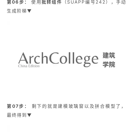
第06步：
使用
批转组件
（SUAPP编号242），手动
生成阶梯▼
室
内
设
计
城
市
与
景
观
建
筑
专