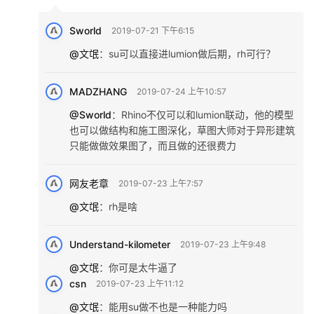
2019-07-25 上午10:35
这种完全为了卖suapp的文章就少发点吧，对这个专业一点好
处都没有
文氓
2019-07-20 下午5:36
我就不明白了，rh能解决的模型，干嘛要用su？
Sworld
2019-07-21 下午6:15
@文氓
：
su可以直接进lumion做后期，rh可行？
MADZHANG
2019-07-24 上午10:57
@Sworld
：
Rhino不仅可以和lumion联动，他的模型
也可以做结构和施工图深化，草图大师对于异形建筑
只能做做效果图了，而且做的还很费力
网友老章
2019-07-23 上午7:57
@文氓
：
rh是啥