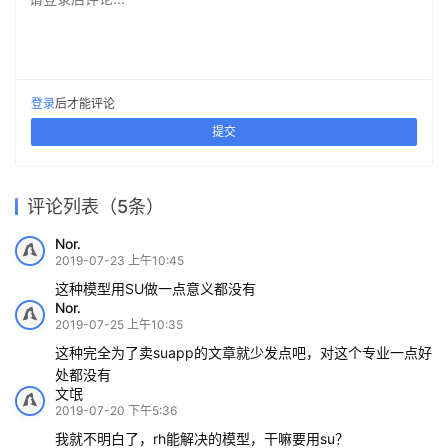
建写实白模质感
座音乐厅？
如何建一座扭曲的摩天大厦
现
2019-09-04
2018-05-11
2019-05-21
2019-09-12
学生
PhotoShop
2019-08-16
2019-04-21
PhotoShop
建筑设计
SketchUp
PhotoShop
发表回复
请登录后评论...
登录
后才能评论
提交
评论列表（5条）
Nor.
2019-07-23 上午10:45
这种模型用SU做一点意义都没有
Nor.