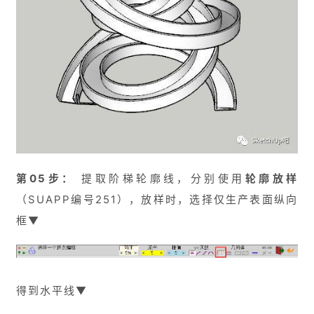
第05步：
提取阶梯轮廓线，分别使用
轮廓放样
（SUAPP编号251），放样时，选择仅生产表面纵向
框▼
得到水平线▼