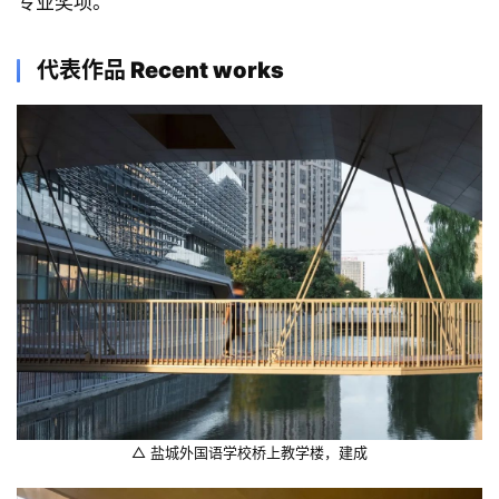
专业奖项。
内
设
计
代表作品 Recent works
城
市
与
登录
注册
景
观
建
筑
专
教
△ 盐城外国语学校桥上教学楼，建成