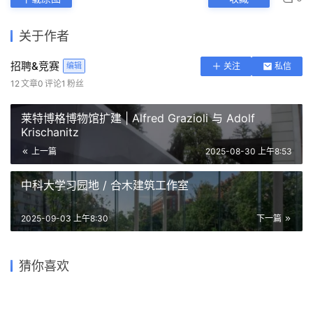
关于作者
招聘&竞赛
编辑
关注
私信
12
文章
0
评论
1
粉丝
莱特博格博物馆扩建 | Alfred Grazioli 与 Adolf
Krischanitz
上一篇
2025-08-30 上午8:53
中科大学习园地 / 合木建筑工作室
2025-09-03 上午8:30
下一篇
“大漠引路人” — 帕拉卡斯文
湖南田汉文化园 / 魏春雨，地
Snøhetta 公布上海大歌剧院
北京城市图书馆，银杏树下书
猜你喜欢
化遗址博物馆
方工作室
阿那亚剧场 Aranya Theatre /
方案，‘扇子’动态展开在黄浦
丘 / Snøhetta
趣味多功能倾斜瞭望塔
迹·建筑事务所（TAO）
江岸
2018-08-09
2018-11-13
2024-02-28
2018-03-06
建筑设计
建筑设计
2021-10-30
2019-04-09
建筑设计
文化建筑设计