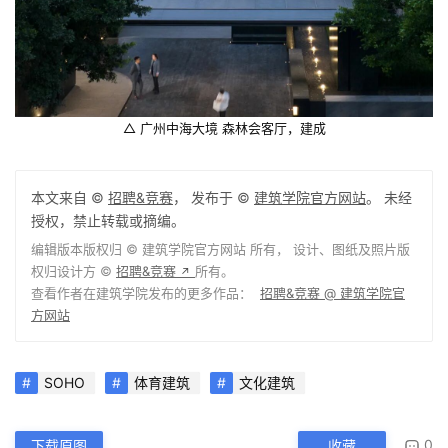
△ 广州中海大境 森林会客厅，建成
本文来自 ©
招聘&竞赛
， 发布于 ©
建筑学院官方网站
。 未经
授权，禁止转载或摘编。
编辑版本版权归 ©
建筑学院官方网站
所有， 设计、图纸及照片版
权归设计方 ©
招聘&竞赛
所有。
↗
查看作者在建筑学院发布的更多作品：
招聘&竞赛 @ 建筑学院官
方网站
SOHO
体育建筑
文化建筑
0
下载原图
收藏