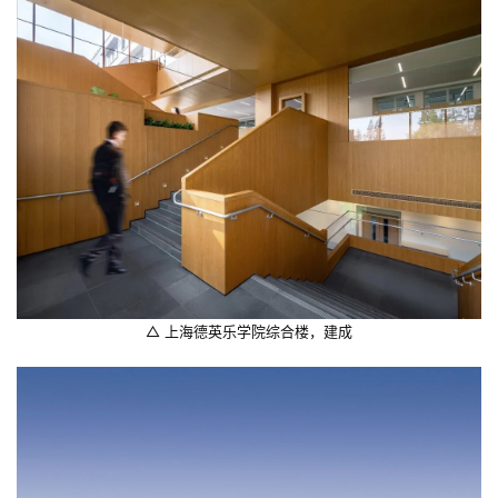
极
速
工
作
流
△ 上海德英乐学院综合楼，建成