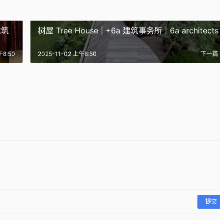
建筑
树屋 Tree House | +6a 建筑事务所｜6a architects
摄影工作室，Juergen Teller 设
午8:50
2025-11-02 上午8:50
下一篇
与阿伯特博物馆时尚画
计 / Photography Studio for
室 / Romney’s
维多利亚与阿尔伯特博物馆 E20 
Fashion Galleries |
Juergen Teller | 6a 建筑事务所
 | +6a 建筑事务所｜6a
Victoria & Albert Museum E2
事务所｜6a architects
｜6a architects
ts
| 6a 建筑事务所
4
2026-04-19
1
2025-11-04
设计
公共建筑设计
设计
公共建筑设计
提交