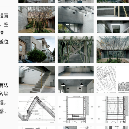
设置
。空
增
舱位
有边
砖墙
墙，
感。