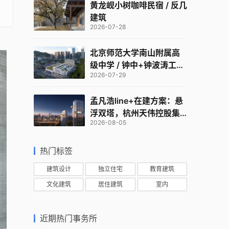
黄龙岘小树咖啡民宿 / 反几
建筑
2026-07-28
北京师范大学南山附属高
级中学 / 钟中+钟波涛工作
2026-07-29
室
孟凡浩line+在建方案：悬
浮双塔，杭州天伟控股集
2026-08-05
团总部
热门标签
建筑设计
独立住宅
教育建筑
文化建筑
居住建筑
室内
近期热门事务所