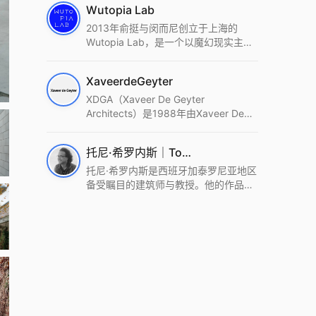
Wutopia Lab
2013年俞挺与闵而尼创立于上海的
Wutopia Lab，是一个以魔幻现实主
义，创造日常奇迹的全球本地化先锋建
筑设计事务所。Wutopia Lab以复杂系
XaveerdeGeyter
统这种新的思维范式为基础，以上海性
和生活性为介入设计的原点，以建筑为
XDGA（Xaveer De Geyter
工具，从而推动建筑学和社会学进步。
Architects）是1988年由Xaveer De
Wutopia Lab曾在2022 The Plan
Geyter在布鲁塞尔和巴黎创立的建筑、
Award中获Honourable Mention，在
城市与景观设计事务所。事务所以其激
托尼·希罗内斯｜Toni Gironès
2022 DFA中获Merit,2021 Architizer
进的设计方法、多元的专业团队和国际
A+ Firm Awards中获Special
化的作品著称，曾获密斯·凡·德罗奖、
托尼·希罗内斯是西班牙加泰罗尼亚地区
Mention：Best Young Firm，2020 IF
Bigmat奖等多项重要奖项。XDGA主张
备受瞩目的建筑师与教授。他的作品深
Design Award，入选2017、2019、
建筑不是固定功能或解决问题，而是开
深植根于当地环境，擅长运用本土材料
2021年度《安邸AD》AD100榜单，
启场地的潜在可能，处理不确定性，容
与可持续策略，创造性地处理边界、光
2018年Archdaily评选的a selection of
纳多样且未预见的生活场景。其作品涵
线与中间空间的过渡，以此提升空间的
the world’s best Architects，以及
盖文化、教育、居住、商业等多种类
可居住性。其代表作如塞罗巨石陵墓文
Architectural Record 评选的Design
型，遍布欧洲及全球。
化服务空间、巴达洛纳35住宅等，都体
Vanguard，是2018年度唯一入选的中
现了对场地历史的尊重与现代的转译，
国事务所。
展现出一种诗意的、缓慢的建筑叙事。