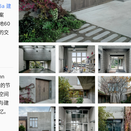
6a 建
案
地60
的交
hn
梁的节
空间
园与建
忆。