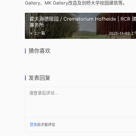
Gallery、MK Gallery改造及剑桥大学校园建筑等。
霍夫海德陵园 / Crematorium Hofheide | RCR 
事务所
上一篇
2025-11-02 上
维多利亚与阿尔伯特博物馆 E20 /
维多利亚
罗马尼工作室 / Romney’s
罗马尼工作
Victoria & Albert Museum E20
廊 / V&A 
Studio | 6a 建筑事务所｜6a
Studio
| 6a 建筑事务所
+6a 建筑
猜你喜欢
architects
architec
2026-04-20
2025-11-0
2026-04-23
2025-12-1
公共建筑设计
公共建筑
公共建筑设计
公共建筑
发表回复
请登录后评论...
登录
后才能评论