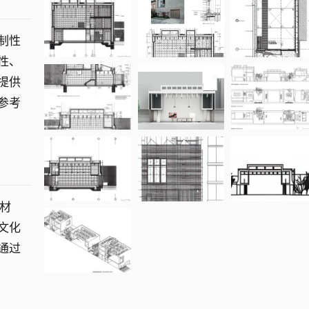
限制性
性、
提供
参考
对材
文化
通过