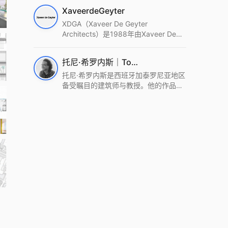
筑设计事务所。Wutopia Lab以复杂系
XaveerdeGeyter
统这种新的思维范式为基础，以上海性
和生活性为介入设计的原点，以建筑为
XDGA（Xaveer De Geyter
工具，从而推动建筑学和社会学进步。
Architects）是1988年由Xaveer De
Wutopia Lab曾在2022 The Plan
Geyter在布鲁塞尔和巴黎创立的建筑、
Award中获Honourable Mention，在
城市与景观设计事务所。事务所以其激
托尼·希罗内斯｜Toni Gironès
2022 DFA中获Merit,2021 Architizer
进的设计方法、多元的专业团队和国际
A+ Firm Awards中获Special
化的作品著称，曾获密斯·凡·德罗奖、
托尼·希罗内斯是西班牙加泰罗尼亚地区
Mention：Best Young Firm，2020 IF
Bigmat奖等多项重要奖项。XDGA主张
备受瞩目的建筑师与教授。他的作品深
Design Award，入选2017、2019、
建筑不是固定功能或解决问题，而是开
深植根于当地环境，擅长运用本土材料
2021年度《安邸AD》AD100榜单，
启场地的潜在可能，处理不确定性，容
与可持续策略，创造性地处理边界、光
2018年Archdaily评选的a selection of
纳多样且未预见的生活场景。其作品涵
线与中间空间的过渡，以此提升空间的
the world’s best Architects，以及
盖文化、教育、居住、商业等多种类
可居住性。其代表作如塞罗巨石陵墓文
Architectural Record 评选的Design
型，遍布欧洲及全球。
化服务空间、巴达洛纳35住宅等，都体
Vanguard，是2018年度唯一入选的中
现了对场地历史的尊重与现代的转译，
国事务所。
展现出一种诗意的、缓慢的建筑叙事。