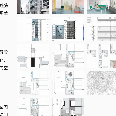
一座集
宅单
筑形
心，
的空
面向
动门