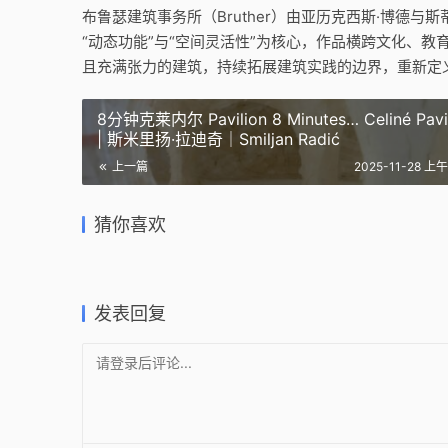
布鲁瑟建筑事务所（Bruther）由亚历克西斯·博德
“动态功能”与“空间灵活性”为核心，作品横跨文化、
且充满张力的建筑，持续拓展建筑实践的边界，重新定
8分钟克莱内尔 Pavilion 8 Minutes… Celiné Pavi
| 斯米里扬·拉迪奇｜Smiljan Radić
安纳阿戈
上一篇
2025-11-28 上午
ANAXÁG
住宅开发阿尔特维森 /
Blaise Blaise | 布鲁瑟建筑事务所
BUILDING
Residential Development
Good Lif
｜Bruther
Barroso
猜你喜欢
Altwiesen | Roger Boltshauser
瑟建筑事务
2025-11-20
2026-02-1
2026-02-06
2025-11-1
公共建筑设计
住宅建筑
住宅建筑设计
公共建筑
发表回复
请登录后评论...