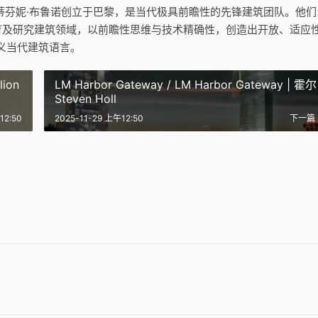
与斯蒂芬妮·布鲁诺创立于巴黎，是当代极具前瞻性的先锋建筑团队。他们
教育及研究建筑领域，以前瞻性思维与技术精确性，创造出开放、适应
义当代建筑语言。
lion
LM Harbor Gateway / LM Harbor Gateway | 霍尔
Steven Holl
拉斯公寓楼 /
学生宿舍和可逆式停车场，帕拉
12:50
2025-11-29 上午12:50
下一篇
ORAS APARTMENT
西斯 Student Residence and
生命科学大楼 New Life Scienc
 | Taller Héctor
Reversible Car Park, Palaisea
e, Public Facility | 布鲁
Building | 布鲁瑟建筑事务所｜
| 布鲁瑟建筑事务所｜Bruther
所｜Bruther
Bruther
7
2025-11-20
1
2025-11-06
设计
公共建筑设计
设计
公共建筑设计