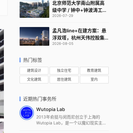
北京师范大学南山附属高
级中学 / 钟中+钟波涛工作
2026-07-29
室
孟凡浩line+在建方案：悬
浮双塔，杭州天伟控股集
2026-08-05
团总部
热门标签
建筑设计
独立住宅
教育建筑
文化建筑
居住建筑
室内
近期热门事务所
Wutopia Lab
2013年俞挺与闵而尼创立于上海的
Wutopia Lab，是一个以魔幻现实主
义，创造日常奇迹的全球本地化先锋建