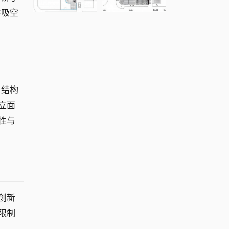
呼吸空
，结构
立面
性与
创新
限制