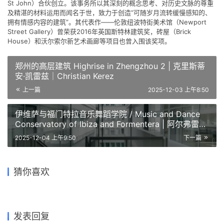
St John）合伙创立。该事务所以其深刻的概念思考、对历史文脉的尊重
及精湛的材料运用而闻名于世，致力于创造“可随岁月流转缓慢感知的、
拥有情感内容的建筑”。其代表作——伦敦纽波特街美术馆（Newport
Street Gallery）曾荣获2016年英国斯特林建筑奖，砖屋（Brick
House）和沃尔索尔新艺术画廊等项目也曾入围该奖项。
郑州的高层建筑 Highrise in Zhengzhou 2 | 克里斯蒂
安·凯雷兹｜Christian Kerez
上一篇
2025-12-03 上午8:50
伊维萨与福门特拉音乐舞蹈学院 / Music and Dance
Conservatory of Ibiza and Formentera | 阿尔弗雷多·
帕亚｜Alfredo Payá
2025-12-04 上午9:50
下一篇
欧洲信息与文化图书馆 / BEIC
重构斯德哥尔摩市图书馆项目
– European Library of
Restructuring Stockholm
国家博物馆（Qatar National
柏林艺术家之家 House for an
奥斯特鲁姆的套房和别墅 /
Information and Culture |
City Library | 卡鲁索·圣约翰
海洋和冲浪之城 Cité de
Museum） National
Artist, Berlin | 卡鲁索·圣约翰
Suites and Villas, Estremoz
猜你喜欢
SANAA
建筑事务所｜Caruso St John
l’Océan et du Surf | Steven
Museum of Qatar | 让·努维
建筑事务所｜Caruso St John
| 阿尔瓦罗·西扎｜Álvaro Siza
Holl
尔建筑事务所｜Jean Nouvel
2026-03-08
2025-12-07
2025-11-22
2025-12-20
住宅建筑设计
公共建筑设计
2025-10-27
2025-12-01
公共建筑设计
公共建筑设计
公共建筑设计
公共建筑设计
发表回复