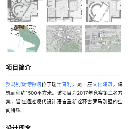
项目简介
建
筑
罗马别墅博物馆
位于瑞士
普利
，是一座
文化建筑
，建
设
筑面积约1500平方米。该项目为2017年竞赛第三名方
计
案，旨在通过现代设计语言重新诠释古罗马别墅的空
间特质。
室
内
设计理念