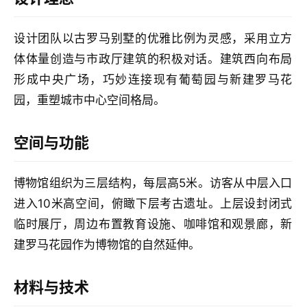
设
计
设计团队以古罗马别墅的优雅比例为灵感，采用立方
体体量创造与市政厅建筑的积极对话。建筑西向布局
城
形成中央广场，巧妙连接现有葡萄园与新建罗马花
市
园，重塑城市中心空间格局。
与
登录
注册
景
空间与功能
观
博物馆组织为三层结构，每层高5米。访客从中层入口
建
进入10米高空间，俯瞰下层考古遗址。上层设封闭式
筑
临时展厅，周边布置教育设施、咖啡馆和观景廊，新
专
建罗马花园作为博物馆的自然延伸。
教
材料与技术
极