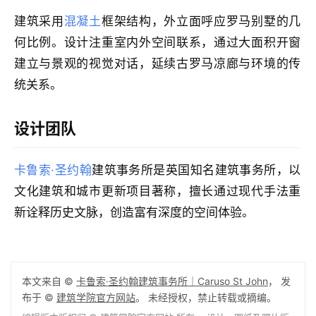
速
建筑采用
混凝土
框架结构，外立面呼应罗马别墅的几
工
何比例。设计注重室内外空间联系，通过大面积开窗
作
流
建立与景观的视觉对话，延续古罗马凉廊与环境的传
统关系。
设计团队
卡鲁索·圣约翰
建筑事务所是英国知名建筑事务所，以
文化建筑和城市更新项目著称，擅长通过现代手法重
新诠释历史文脉，创造富有深度的空间体验。
本文来自 ©
卡鲁索·圣约翰建筑事务所｜Caruso St John
， 发
布于 ©
建筑学院官方网站
。 未经授权，禁止转载或摘编。