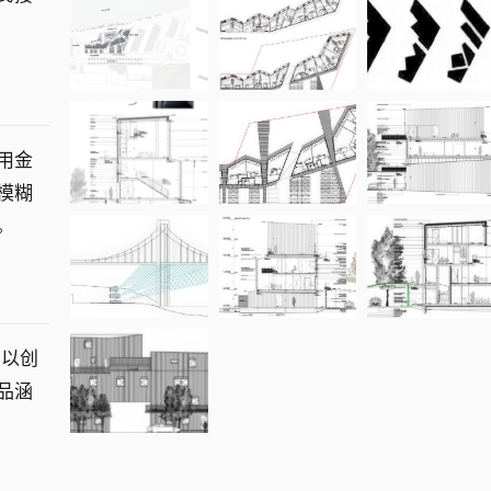
用金
模糊
。
，以创
品涵