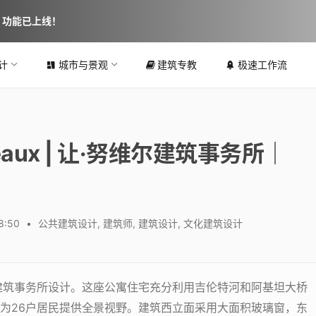
图 功能已上线！
计
城市与景观
建筑专教
极速工作流
ordeaux | 让·努维尔建筑事务所｜
8:50
•
公共建筑设计
,
建筑师
,
建筑设计
,
文化建筑设计
建筑事务所设计。这座公寓住宅充分利用吉伦特河和阿基坦大桥
为26户居民提供全景视野。建筑西立面采用大面积玻璃窗，东