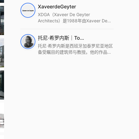
筑设计事务所。Wutopia Lab以复杂系
XaveerdeGeyter
统这种新的思维范式为基础，以上海性
和生活性为介入设计的原点，以建筑为
XDGA（Xaveer De Geyter
工具，从而推动建筑学和社会学进步。
Architects）是1988年由Xaveer De
Wutopia Lab曾在2022 The Plan
Geyter在布鲁塞尔和巴黎创立的建筑、
Award中获Honourable Mention，在
城市与景观设计事务所。事务所以其激
托尼·希罗内斯｜Toni Gironès
2022 DFA中获Merit,2021 Architizer
进的设计方法、多元的专业团队和国际
A+ Firm Awards中获Special
化的作品著称，曾获密斯·凡·德罗奖、
托尼·希罗内斯是西班牙加泰罗尼亚地区
Mention：Best Young Firm，2020 IF
Bigmat奖等多项重要奖项。XDGA主张
备受瞩目的建筑师与教授。他的作品深
Design Award，入选2017、2019、
建筑不是固定功能或解决问题，而是开
深植根于当地环境，擅长运用本土材料
2021年度《安邸AD》AD100榜单，
启场地的潜在可能，处理不确定性，容
与可持续策略，创造性地处理边界、光
2018年Archdaily评选的a selection of
纳多样且未预见的生活场景。其作品涵
线与中间空间的过渡，以此提升空间的
the world’s best Architects，以及
盖文化、教育、居住、商业等多种类
可居住性。其代表作如塞罗巨石陵墓文
Architectural Record 评选的Design
型，遍布欧洲及全球。
化服务空间、巴达洛纳35住宅等，都体
Vanguard，是2018年度唯一入选的中
现了对场地历史的尊重与现代的转译，
国事务所。
展现出一种诗意的、缓慢的建筑叙事。