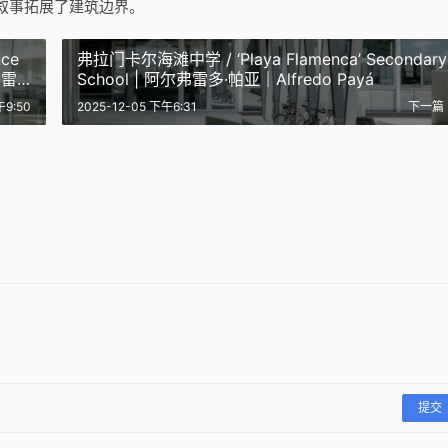
叙事拓展了建筑边界。
ce
弗拉门卡尔海滩中学 / ‘Playa Flamenca’ Secondary
弗雷
School | 阿尔弗雷多·帕亚｜Alfredo Payá
瑞士罗希尔总部，日内瓦
午9:50
2025-12-05 下午6:31
下一篇
 One Central Park,
Richemont Headquarters,
尔设计的阿布扎比卢浮宫,
湖景住宅 House with a Lake
y | 让·努维尔建筑事务所｜
Geneva | 让·努维尔建筑事务所
光穿过海洋植物到水底
View | 克里斯蒂安·凯雷兹｜
uvel
Jean Nouvel
觉
Christian Kerez
3
2025-11-13
7
2025-11-06
设计
建筑设计
公共建筑设计
提交