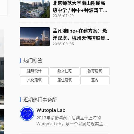
北京师范大学南山附属高
级中学 / 钟中+钟波涛工作
2026-07-29
室
孟凡浩line+在建方案：悬
浮双塔，杭州天伟控股集
2026-08-05
团总部
热门标签
建筑设计
独立住宅
教育建筑
文化建筑
居住建筑
室内
近期热门事务所
Wutopia Lab
2013年俞挺与闵而尼创立于上海的
Wutopia Lab，是一个以魔幻现实主
义，创造日常奇迹的全球本地化先锋建