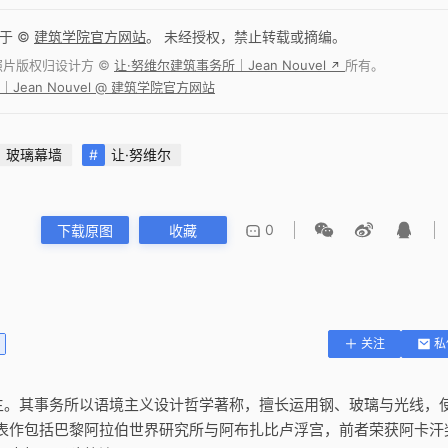
于 ©
建筑学院官方网站
。 未经授权，禁止转载或摘编。
照片版权归设计方 ©
让·努维尔建筑事务所｜Jean Nouvel
所有。
↗
Jean Nouvel @ 建筑学院官方网站
玻璃幕墙
让·努维尔
0
下载原图
收藏
关注
私
得主。其事务所以语境主义设计哲学著称，擅长运用钢、玻璃与光线，
表作包括巴黎阿拉伯世界研究所与阿布扎比卢浮宫，前者荣获阿卡汗