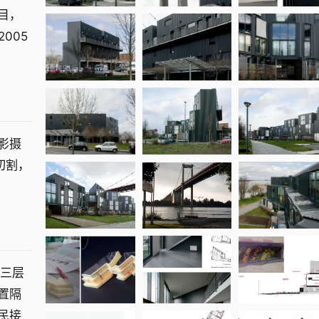
目，
005
影摄
切割，
和三层
置隔
民接