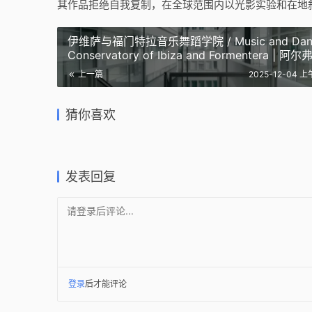
其作品拒绝自我复制，在全球范围内以光影实验和在地
伊维萨与福门特拉音乐舞蹈学院 / Music and Dan
Conservatory of Ibiza and Formentera | 阿尔
多·帕亚｜Alfredo Payá
上一篇
2025-12-04 上
巴黎瑞吉大厦 Rise Building,
悉尼中央公园
100 11th Avenue Apartments
让·努维
Paris | 布鲁瑟建筑事务所｜
Sydne
in Chelsea | 让·努维尔建筑事务
营造出阳
Bruther
Jean No
猜你喜欢
所｜Jean Nouvel
的神奇感
2025-11-09
2025-11-1
2025-11-23
2017-07-2
公共建筑设计
公共建筑
公共建筑设计
建筑设计
发表回复
请登录后评论...
登录
后才能评论