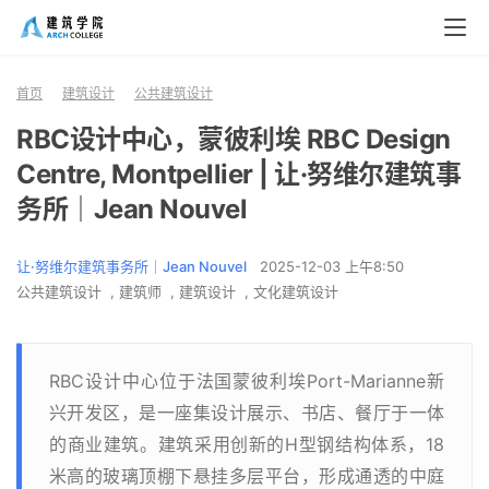
首页
建筑设计
公共建筑设计
建
筑
RBC设计中心，蒙彼利埃 RBC Design
设
Centre, Montpellier | 让·努维尔建筑事
计
务所｜Jean Nouvel
让·努维尔建筑事务所｜Jean Nouvel
2025-12-03 上午8:50
室
公共建筑设计
,
建筑师
,
建筑设计
,
文化建筑设计
内
设
计
RBC设计中心位于法国蒙彼利埃Port-Marianne新
兴开发区，是一座集设计展示、书店、餐厅于一体
城
的商业建筑。建筑采用创新的H型钢结构体系，18
市
米高的玻璃顶棚下悬挂多层平台，形成通透的中庭