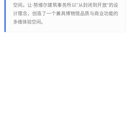
与
空间。让·努维尔建筑事务所以”从封闭到开放”的设
景
计理念，创造了一个兼具博物馆品质与商业功能的
观
多维体验空间。
建
筑
专
教
极
速
工
作
流