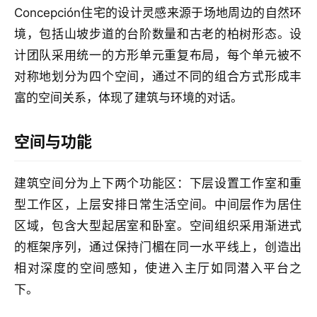
筑
Concepción住宅的设计灵感来源于场地周边的自然环
专
境，包括山坡步道的台阶数量和古老的柏树形态。设
教
计团队采用统一的方形单元重复布局，每个单元被不
对称地划分为四个空间，通过不同的组合方式形成丰
富的空间关系，体现了建筑与环境的对话。
极
速
工
空间与功能
作
流
建筑空间分为上下两个功能区：下层设置工作室和重
型工作区，上层安排日常生活空间。中间层作为居住
区域，包含大型起居室和卧室。空间组织采用渐进式
的框架序列，通过保持门楣在同一水平线上，创造出
相对深度的空间感知，使进入主厅如同潜入平台之
下。