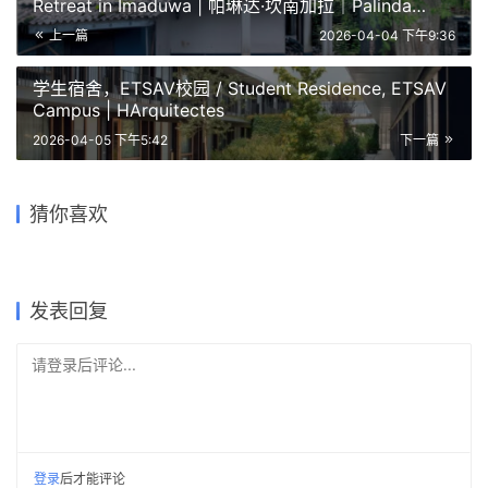
Retreat in Imaduwa | 帕琳达·坎南加拉｜Palinda
Kannangara
上一篇
2026-04-04 下午9:36
学生宿舍，ETSAV校园 / Student Residence, ETSAV
Campus | HArquitectes
2026-04-05 下午5:42
下一篇
长谷村战斗指挥所 Shogin
科尔尼亚文化中心 / Cultural
佛罗里达的房子 / House in
Tact Tsuruoka / Tsuruoka
Centre in Colina | Pezo Von
日本津市住宿计划 Inujima
Florida | Pezo Von
一面像堡垒，一面做坡顶的月
猜你喜欢
Cultural Hall | SANAA
Ellrichshausen
‘Stay Project’ / Inujima Stay
苏州艺术剧院 / Suzhou Arts
Ellrichshausen
牙形住宅
Project | SANAA
Theatre | SANAA
2026-02-14
2026-02-07
2026-03-28
2018-01-16
公共建筑设计
公共建筑设计
2026-03-08
2026-02-23
住宅建筑设计
独立住宅设计
住宅建筑设计
公共建筑设计
发表回复
请登录后评论...
登录
后才能评论