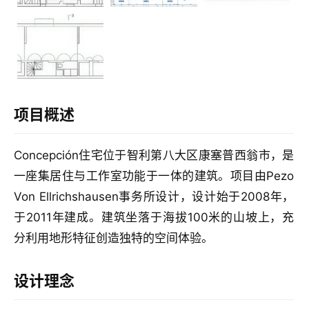
设
计
室
内
设
项目概述
计
Concepción住宅位于智利第八大区康塞普西翁市，是
一座集居住与工作室功能于一体的建筑。项目由Pezo
城
Von Ellrichshausen事务所设计，设计始于2008年，
市
与
于2011年建成。建筑坐落于海拔100米的山坡上，充
登录
注册
景
分利用地形特征创造独特的空间体验。
观
设计理念
建