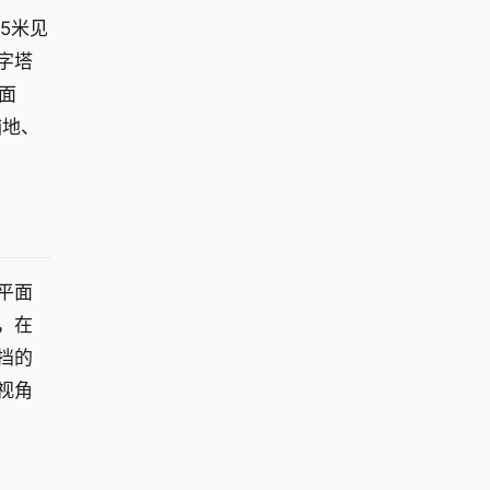
为5米见
字塔
面
铺地、
平面
，在
挡的
视角