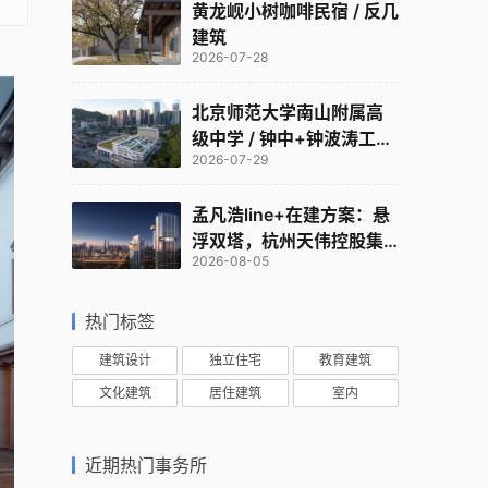
黄龙岘小树咖啡民宿 / 反几
建筑
2026-07-28
北京师范大学南山附属高
级中学 / 钟中+钟波涛工作
2026-07-29
室
孟凡浩line+在建方案：悬
浮双塔，杭州天伟控股集
2026-08-05
团总部
热门标签
建筑设计
独立住宅
教育建筑
文化建筑
居住建筑
室内
近期热门事务所