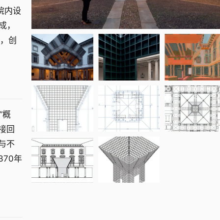
 庭院内设
建成，
面，创
声”概
接回
与不
70年