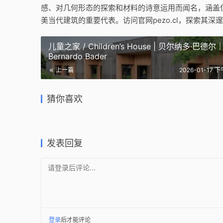
感、对几何形态的探索和材料的诗意运用而闻名，涵盖
美当代建筑的重要代表。访问官网pezo.cl，探索其深
儿童之家 / Children’s House | 贝尔纳多·巴德尔
Bernardo Bader
欧洲信息与文化图书馆 / BEIC –
上一篇
2026-01-17 下
European Library of
科克兰创新中心 / Innovation
Information and Culture |
托马斯之家 
Centre in Concepción | Pezo
反射亭，
SANAA
Pezo Vo
猜你喜欢
Von Ellrichshausen
盒 / Pez
2026-03-08
2026-02-
2026-02-02
2019-04-2
住宅建筑设计
住宅建筑
公共建筑设计
公共建筑
发表回复
请登录后评论...
登录
后才能评论