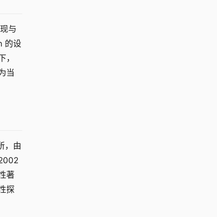
实现与
n 的设
下，
为当
务所，由
于2002
性著
性探