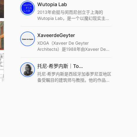
Wutopia Lab
2013年俞挺与闵而尼创立于上海的
Wutopia Lab，是一个以魔幻现实主
义，创造日常奇迹的全球本地化先锋建
筑设计事务所。Wutopia Lab以复杂系
XaveerdeGeyter
统这种新的思维范式为基础，以上海性
和生活性为介入设计的原点，以建筑为
XDGA（Xaveer De Geyter
工具，从而推动建筑学和社会学进步。
Architects）是1988年由Xaveer De
Wutopia Lab曾在2022 The Plan
Geyter在布鲁塞尔和巴黎创立的建筑、
Award中获Honourable Mention，在
城市与景观设计事务所。事务所以其激
托尼·希罗内斯｜Toni Gironès
2022 DFA中获Merit,2021 Architizer
进的设计方法、多元的专业团队和国际
A+ Firm Awards中获Special
化的作品著称，曾获密斯·凡·德罗奖、
托尼·希罗内斯是西班牙加泰罗尼亚地区
Mention：Best Young Firm，2020 IF
Bigmat奖等多项重要奖项。XDGA主张
备受瞩目的建筑师与教授。他的作品深
Design Award，入选2017、2019、
建筑不是固定功能或解决问题，而是开
深植根于当地环境，擅长运用本土材料
2021年度《安邸AD》AD100榜单，
启场地的潜在可能，处理不确定性，容
与可持续策略，创造性地处理边界、光
2018年Archdaily评选的a selection of
纳多样且未预见的生活场景。其作品涵
线与中间空间的过渡，以此提升空间的
the world’s best Architects，以及
盖文化、教育、居住、商业等多种类
可居住性。其代表作如塞罗巨石陵墓文
Architectural Record 评选的Design
型，遍布欧洲及全球。
化服务空间、巴达洛纳35住宅等，都体
Vanguard，是2018年度唯一入选的中
现了对场地历史的尊重与现代的转译，
国事务所。
展现出一种诗意的、缓慢的建筑叙事。