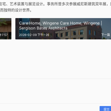
住宅、艺术装置与展览设计。事务所曾多次参展威尼斯建筑双年展，
邃而独特的设计世界。
｜
Care Home, Wingene Care Home, Wingene |
Sergison Bates Architects
午7:57
2026-02-09 下午1:26
下一篇
佛罗里达的房子 / House in
/ House in Tome |
一面像堡垒，一面做坡顶的月牙
颠倒看世界的潘多拉魔
Florida | Pezo Von
n Ellrichshausen
形住宅
o Von Ellrichshausen
Ellrichshausen
03
2018-01-16
2
2026-03-28
设计
独立住宅设计
设计
住宅建筑设计
提交